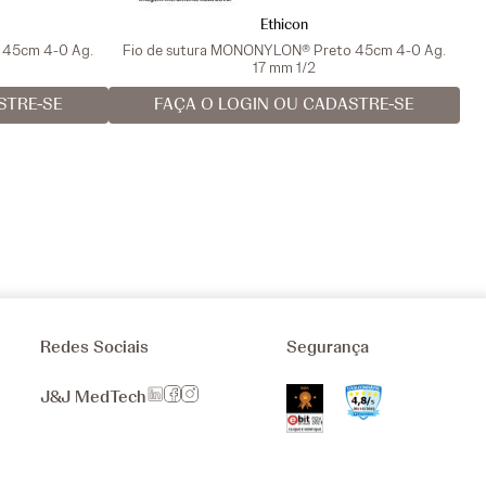
Ethicon
a 45cm 4-0 Ag.
Fio de sutura MONONYLON® Preto 45cm 4-0 Ag.
17 mm 1/2
STRE-SE
FAÇA O LOGIN OU CADASTRE-SE
Redes Sociais
Segurança
J&J MedTech