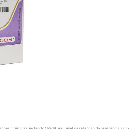
ões cirúrgicas, incluindo:1 Perfil previsível de retenção da resistência à r