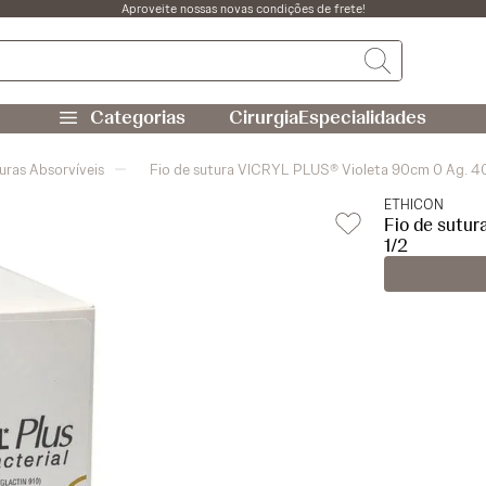
Aproveite nossas novas condições de frete!
Cirurgia
Especialidades
uras Absorvíveis
Fio de sutura VICRYL PLUS® Violeta 90cm 0 Ag. 4
ETHICON
Fio de sutu
1/2