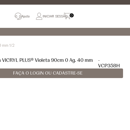
0
Ajuda
INICIAR SESSÃO
0 mm 1/2
ra VICRYL PLUS® Violeta 90cm 0 Ag. 40 mm
-
VCP358H
FAÇA O LOGIN OU CADASTRE-SE