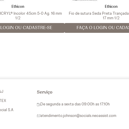
Ethicon
Ethicon
VICRYL® Incolor 45cm 5-0 Ag. 16 mm
Fio de sutura Seda Preta Trançad
1/2
17 mm 1/2
 LOGIN OU CADASTRE-SE
FAÇA O LOGIN OU CADA
&J
Serviço
VTEX
De segunda a sexta das 09:00h as 17:10h
ocial S.A
atendimento.johnson@socials.neoassist.com