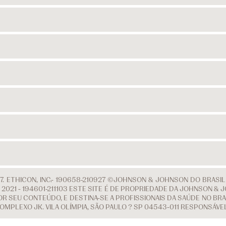
. ETHICON, INC.- 190658-210927 ©JOHNSON & JOHNSON DO BRASI
 DE 2021 - 194601-211103 ESTE SITE É DE PROPRIEDADE DA JOHNSON
R SEU CONTEÚDO, E DESTINA-SE A PROFISSIONAIS DA SAÚDE NO BRAS
COMPLEXO JK. VILA OLÍMPIA, SÃO PAULO ? SP 04543-011 RESPONSÁVE