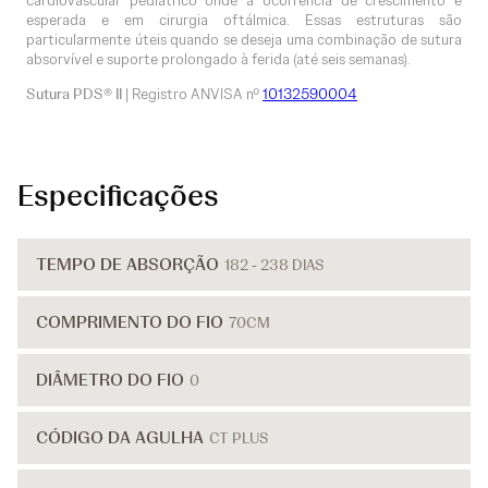
cardiovascular pediátrico onde a ocorrência de crescimento é
esperada e em cirurgia oftálmica. Essas estruturas são
particularmente úteis quando se deseja uma combinação de sutura
absorvível e suporte prolongado à ferida (até seis semanas).
Sutura PDS® II
| Registro ANVISA nº
10132590004
Especificações
TEMPO DE ABSORÇÃO
182 - 238 DIAS
COMPRIMENTO DO FIO
70CM
DIÂMETRO DO FIO
0
CÓDIGO DA AGULHA
CT PLUS