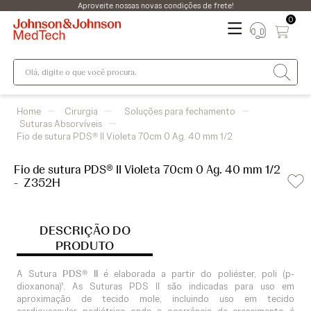
Aproveite nossas novas condições de frete!
0
Olá, digite o que você procura.
Cirurgia
Soluções para fechamento
Suturas Absorvíveis
Fio de sutura PDS® II Violeta 70cm 0 Ag. 40 mm 1/2
Fio de sutura PDS® II Violeta 70cm 0 Ag. 40 mm 1/2
-
Z352H
DESCRIÇÃO DO
PRODUTO
A Sutura
PDS® II
é elaborada a partir do poliéster, poli (p-
dioxanona)¹. As Suturas PDS II são indicadas para uso em
aproximação de tecido mole, incluindo uso em tecido