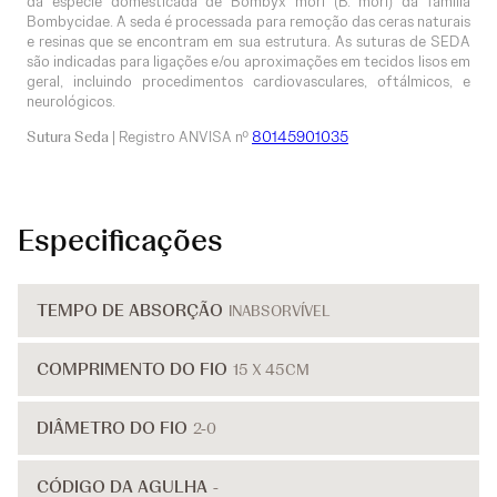
da espécie domesticada de Bombyx mori (B. mori) da família
Bombycidae. A seda é processada para remoção das ceras naturais
e resinas que se encontram em sua estrutura. As suturas de SEDA
são indicadas para ligações e/ou aproximações em tecidos lisos em
geral, incluindo procedimentos cardiovasculares, oftálmicos, e
neurológicos.
Sutura Seda
| Registro ANVISA nº
80145901035
Especificações
TEMPO DE ABSORÇÃO
INABSORVÍVEL
COMPRIMENTO DO FIO
15 X 45CM
DIÂMETRO DO FIO
2-0
CÓDIGO DA AGULHA
-