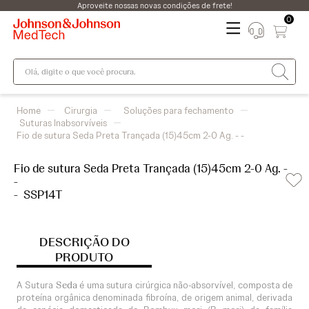
Aproveite nossas novas condições de frete!
0
Olá, digite o que você procura.
Cirurgia
Soluções para fechamento
Suturas Inabsorvíveis
Fio de sutura Seda Preta Trançada (15)45cm 2-0 Ag. - -
Fio de sutura Seda Preta Trançada (15)45cm 2-0 Ag. -
-
-
SSP14T
DESCRIÇÃO DO
PRODUTO
A Sutura
Seda
é uma sutura cirúrgica não-absorvível, composta de
proteína orgânica denominada fibroína, de origem animal, derivada