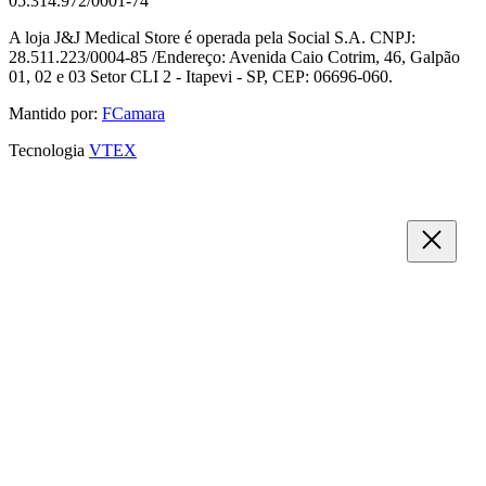
05.314.972/0001-74
A loja J&J Medical Store é operada pela Social S.A. CNPJ:
28.511.223/0004-85 /Endereço: Avenida Caio Cotrim, 46, Galpão
01, 02 e 03 Setor CLI 2 - Itapevi - SP, CEP: 06696-060.
Mantido por:
FCamara
Tecnologia
VTEX