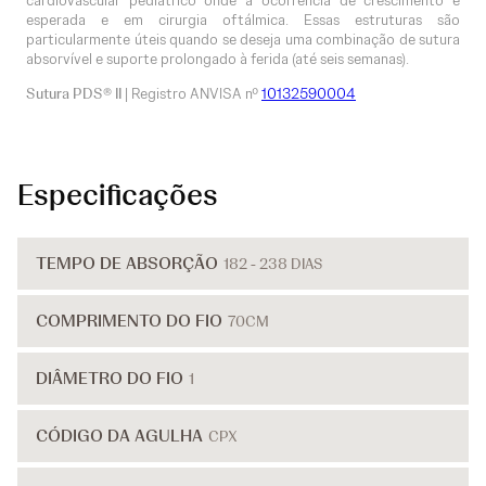
cardiovascular pediátrico onde a ocorrência de crescimento é
esperada e em cirurgia oftálmica. Essas estruturas são
particularmente úteis quando se deseja uma combinação de sutura
absorvível e suporte prolongado à ferida (até seis semanas).
Sutura PDS® II
| Registro ANVISA nº
10132590004
Especificações
TEMPO DE ABSORÇÃO
182 - 238 DIAS
COMPRIMENTO DO FIO
70CM
DIÂMETRO DO FIO
1
CÓDIGO DA AGULHA
CPX