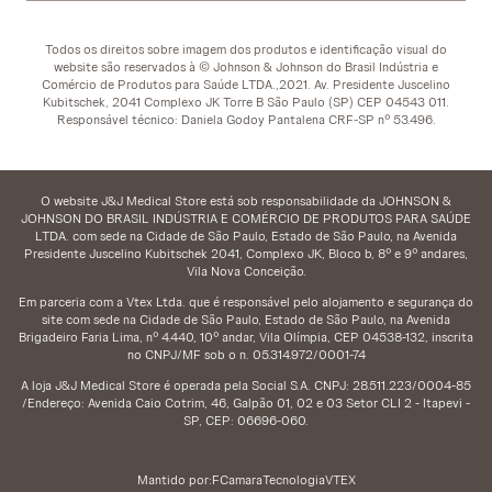
Todos os direitos sobre imagem dos produtos e identificação visual do
website são reservados à © Johnson & Johnson do Brasil Indústria e
Comércio de Produtos para Saúde LTDA.,2021. Av. Presidente Juscelino
Kubitschek, 2041 Complexo JK Torre B São Paulo (SP) CEP 04543 011.
Responsável técnico: Daniela Godoy Pantalena CRF-SP nº 53.496.
O website J&J Medical Store está sob responsabilidade da JOHNSON &
JOHNSON DO BRASIL INDÚSTRIA E COMÉRCIO DE PRODUTOS PARA SAÚDE
LTDA. com sede na Cidade de São Paulo, Estado de São Paulo, na Avenida
Presidente Juscelino Kubitschek 2041, Complexo JK, Bloco b, 8º e 9º andares,
Vila Nova Conceição.
Em parceria com a Vtex Ltda. que é responsável pelo alojamento e segurança do
site com sede na Cidade de São Paulo, Estado de São Paulo, na Avenida
Brigadeiro Faria Lima, nº 4.440, 10º andar, Vila Olímpia, CEP 04538-132, inscrita
no CNPJ/MF sob o n. 05.314.972/0001-74
A loja J&J Medical Store é operada pela Social S.A. CNPJ: 28.511.223/0004-85
/Endereço: Avenida Caio Cotrim, 46, Galpão 01, 02 e 03 Setor CLI 2 - Itapevi -
SP, CEP: 06696-060.
Mantido por:
FCamara
Tecnologia
VTEX