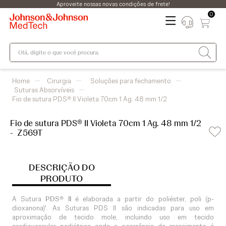
Aproveite nossas novas condições de frete!
0
Olá, digite o que você procura.
Cirurgia
Soluções para fechamento
Suturas Absorvíveis
Fio de sutura PDS® II Violeta 70cm 1 Ag. 48 mm 1/2
Fio de sutura PDS® II Violeta 70cm 1 Ag. 48 mm 1/2
-
Z569T
DESCRIÇÃO DO
PRODUTO
A Sutura
PDS® II
é elaborada a partir do poliéster, poli (p-
dioxanona)¹. As Suturas PDS II são indicadas para uso em
aproximação de tecido mole, incluindo uso em tecido