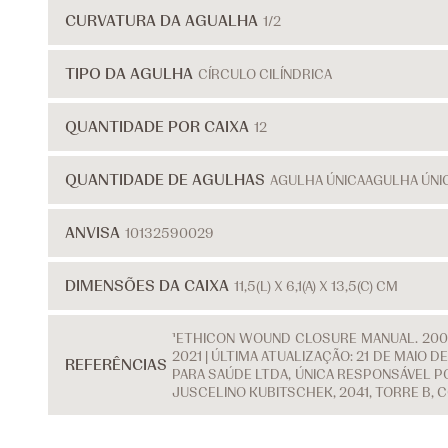
CURVATURA DA AGUALHA
1/2
TIPO DA AGULHA
CÍRCULO CILÍNDRICA
QUANTIDADE POR CAIXA
12
QUANTIDADE DE AGULHAS
AGULHA ÚNICA
AGULHA ÚNI
ANVISA
10132590029
DIMENSÕES DA CAIXA
11,5(L) X 6,1(A) X 13,5(C) CM
¹ETHICON WOUND CLOSURE MANUAL. 2007
2021 | ÚLTIMA ATUALIZAÇÃO: 21 DE MAIO
REFERÊNCIAS
PARA SAÚDE LTDA, ÚNICA RESPONSÁVEL PO
JUSCELINO KUBITSCHEK, 2041, TORRE B, 