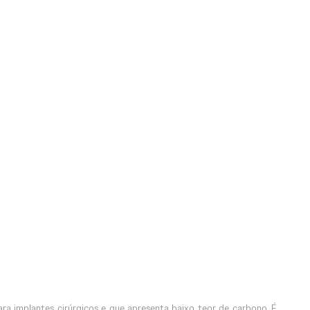
para implantes cirúrgicos e que apresenta baixo teor de carbono. É