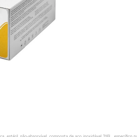
ca, estéril, não-absorvível, composta de aço inoxidável 316L, específico 