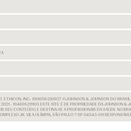
CA
. ETHICON, INC.- 190658-210927 ©JOHNSON & JOHNSON DO BRASI
 DE 2021 - 194601-211103 ESTE SITE É DE PROPRIEDADE DA JOHNSON
R SEU CONTEÚDO, E DESTINA-SE A PROFISSIONAIS DA SAÚDE NO BRAS
COMPLEXO JK. VILA OLÍMPIA, SÃO PAULO ? SP 04543-011 RESPONSÁV