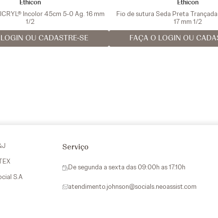
Ethicon
Ethicon
VICRYL® Incolor 45cm 5-0 Ag. 16 mm
Fio de sutura Seda Preta Trançad
1/2
17 mm 1/2
 LOGIN OU CADASTRE-SE
FAÇA O LOGIN OU CADA
&J
Serviço
VTEX
De segunda a sexta das 09:00h as 17:10h
ocial S.A
atendimento.johnson@socials.neoassist.com