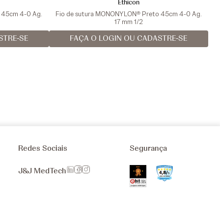
Ethicon
a 45cm 4-0 Ag.
Fio de sutura MONONYLON® Preto 45cm 4-0 Ag.
17 mm 1/2
STRE-SE
FAÇA O LOGIN OU CADASTRE-SE
Redes Sociais
Segurança
J&J MedTech