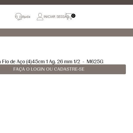
0
Ajuda
INICIAR SESSÃO
a Fio de Aço (4)45cm 1 Ag. 26 mm 1/2
-
M625G
FAÇA O LOGIN OU CADASTRE-SE