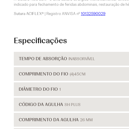
indicado para fechamento de feridas abdominais, restauração de h
Sutura ACIFLEX®
| Registro ANVISA nº
10132590029
Especificações
TEMPO DE ABSORÇÃO
INABSORVÍVEL
COMPRIMENTO DO FIO
(4)45CM
DIÂMETRO DO FIO
1
CÓDIGO DA AGULHA
SH PLUS
COMPRIMENTO DA AGULHA
26 MM