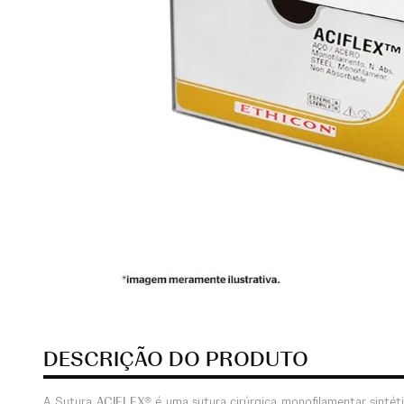
DESCRIÇÃO DO PRODUTO
A Sutura
ACIFLEX®
é uma sutura cirúrgica monofilamentar sintéti