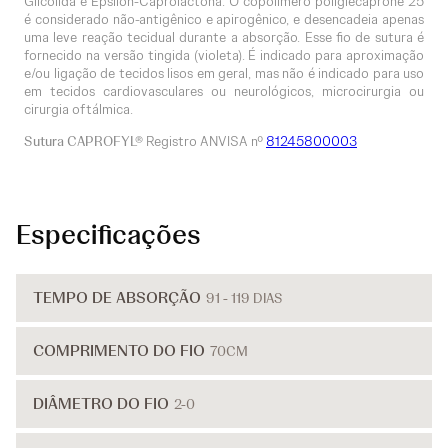
Glicolida e Epsilon-Caprolactona. O copolímero poliglecaprone 25
é considerado não-antigênico e apirogênico, e desencadeia apenas
uma leve reação tecidual durante a absorção. Esse fio de sutura é
fornecido na versão tingida (violeta). É indicado para aproximação
e/ou ligação de tecidos lisos em geral, mas não é indicado para uso
em tecidos cardiovasculares ou neurológicos, microcirurgia ou
cirurgia oftálmica.
Sutura CAPROFYL®
Registro ANVISA nº
81245800003
Especificações
TEMPO DE ABSORÇÃO
91 - 119 DIAS
COMPRIMENTO DO FIO
70CM
DIÂMETRO DO FIO
2-0