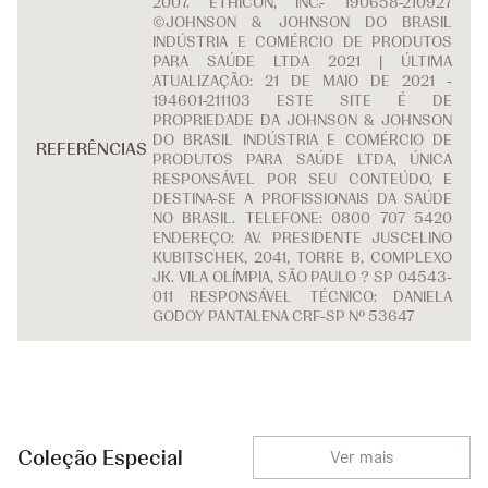
2007. ETHICON, INC.- 190658-210927
©JOHNSON & JOHNSON DO BRASIL
INDÚSTRIA E COMÉRCIO DE PRODUTOS
PARA SAÚDE LTDA 2021 | ÚLTIMA
ATUALIZAÇÃO: 21 DE MAIO DE 2021 -
194601-211103 ESTE SITE É DE
PROPRIEDADE DA JOHNSON & JOHNSON
DO BRASIL INDÚSTRIA E COMÉRCIO DE
REFERÊNCIAS
PRODUTOS PARA SAÚDE LTDA, ÚNICA
RESPONSÁVEL POR SEU CONTEÚDO, E
DESTINA-SE A PROFISSIONAIS DA SAÚDE
NO BRASIL. TELEFONE: 0800 707 5420
ENDEREÇO: AV. PRESIDENTE JUSCELINO
KUBITSCHEK, 2041, TORRE B, COMPLEXO
JK. VILA OLÍMPIA, SÃO PAULO ? SP 04543-
011 RESPONSÁVEL TÉCNICO: DANIELA
GODOY PANTALENA CRF-SP Nº 53647
Coleção Especial
Ver mais