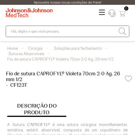
Aproveite nossas novas condições de frete!
0
Olá, digite o que você procura.
Cirurgia
Soluções para fechamento
Suturas Absorvíveis
Fio de sutura CAPROFYL® Violeta 70cm 2-0 Ag. 26 mm 1/2
Fio de sutura CAPROFYL® Violeta 70cm 2-0 Ag. 26
mm 1/2
-
CF123T
DESCRIÇÃO DO
PRODUTO
A Sutura
CAPROFYL®
é uma sutura cirúrgica monofilamentar,
sintética, estéril, absorvível, composta de um copolímero de