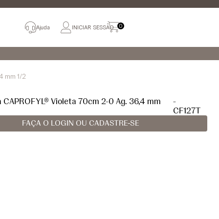
0
Ajuda
INICIAR SESSÃO
,4 mm 1/2
ra CAPROFYL® Violeta 70cm 2-0 Ag. 36,4 mm
-
CF127T
FAÇA O LOGIN OU CADASTRE-SE