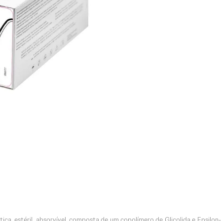
ética, estéril, absorvível, composta de um copolímero de Glicolida e Epsil