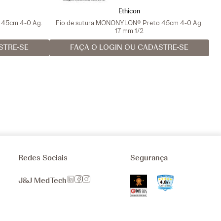
Ethicon
a 45cm 4-0 Ag.
Fio de sutura MONONYLON® Preto 45cm 4-0 Ag.
17 mm 1/2
STRE-SE
FAÇA O LOGIN OU CADASTRE-SE
Redes Sociais
Segurança
J&J MedTech