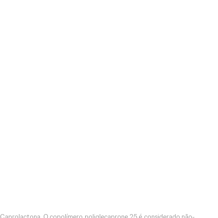
on-Caprolactona. O copolímero poliglecaprone 25 é considerado não-