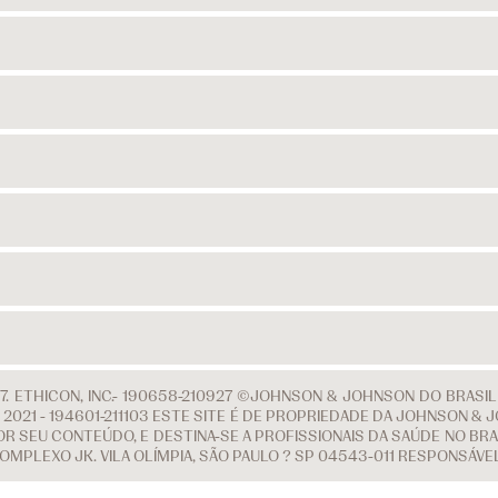
. ETHICON, INC.- 190658-210927 ©JOHNSON & JOHNSON DO BRASI
 DE 2021 - 194601-211103 ESTE SITE É DE PROPRIEDADE DA JOHNSON
R SEU CONTEÚDO, E DESTINA-SE A PROFISSIONAIS DA SAÚDE NO BRAS
COMPLEXO JK. VILA OLÍMPIA, SÃO PAULO ? SP 04543-011 RESPONSÁV