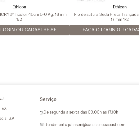
Ethicon
Ethicon
VICRYL® Incolor 45cm 5-0 Ag. 16 mm
Fio de sutura Seda Preta Trançad
1/2
17 mm 1/2
 LOGIN OU CADASTRE-SE
FAÇA O LOGIN OU CADA
&J
Serviço
VTEX
De segunda a sexta das 09:00h as 17:10h
ocial S.A
atendimento.johnson@socials.neoassist.com