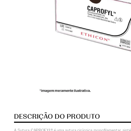
DESCRIÇÃO DO PRODUTO
A Sutura
CAPROFYL®
é uma sutura cirúrgica monofilamentar, sint