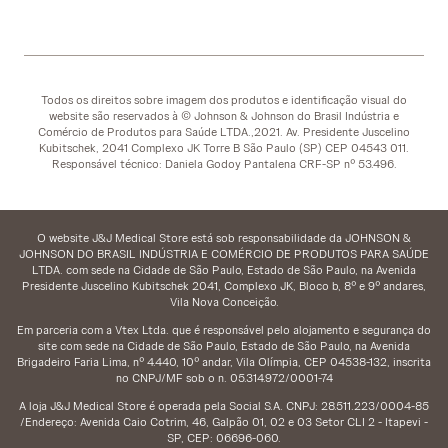
Todos os direitos sobre imagem dos produtos e identificação visual do
website são reservados à © Johnson & Johnson do Brasil Indústria e
Comércio de Produtos para Saúde LTDA.,2021. Av. Presidente Juscelino
Kubitschek, 2041 Complexo JK Torre B São Paulo (SP) CEP 04543 011.
Responsável técnico: Daniela Godoy Pantalena CRF-SP nº 53.496.
O website J&J Medical Store está sob responsabilidade da JOHNSON &
JOHNSON DO BRASIL INDÚSTRIA E COMÉRCIO DE PRODUTOS PARA SAÚDE
LTDA. com sede na Cidade de São Paulo, Estado de São Paulo, na Avenida
Presidente Juscelino Kubitschek 2041, Complexo JK, Bloco b, 8º e 9º andares,
Vila Nova Conceição.
Em parceria com a Vtex Ltda. que é responsável pelo alojamento e segurança do
site com sede na Cidade de São Paulo, Estado de São Paulo, na Avenida
Brigadeiro Faria Lima, nº 4.440, 10º andar, Vila Olímpia, CEP 04538-132, inscrita
no CNPJ/MF sob o n. 05.314.972/0001-74
A loja J&J Medical Store é operada pela Social S.A. CNPJ: 28.511.223/0004-85
/Endereço: Avenida Caio Cotrim, 46, Galpão 01, 02 e 03 Setor CLI 2 - Itapevi -
SP, CEP: 06696-060.