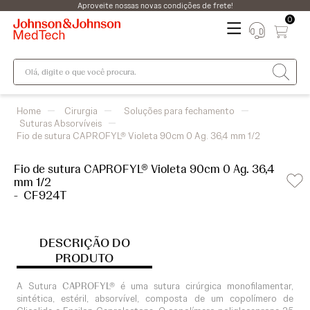
Aproveite nossas novas condições de frete!
0
Olá, digite o que você procura.
Cirurgia
Soluções para fechamento
Suturas Absorvíveis
Fio de sutura CAPROFYL® Violeta 90cm 0 Ag. 36,4 mm 1/2
Fio de sutura CAPROFYL® Violeta 90cm 0 Ag. 36,4
mm 1/2
-
CF924T
DESCRIÇÃO DO
PRODUTO
A Sutura
CAPROFYL®
é uma sutura cirúrgica monofilamentar,
sintética, estéril, absorvível, composta de um copolímero de