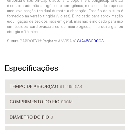
Glicolida e Epsilon-Caprolactona. O copolímero poliglecaprone 25
é considerado não-antigênico e apirogênico, e desencadeia apenas
uma leve reação tecidual durante a absorção. Esse fio de sutura é
fornecido na versão tingida (violeta). É indicado para aproximação
e/ou ligação de tecidos lisos em geral, mas não é indicado para uso
em tecidos cardiovasculares ou neurológicos, microcirurgia ou
cirurgia oftálmica.
Sutura CAPROFYL®
Registro ANVISA nº
81245800003
Especificações
TEMPO DE ABSORÇÃO
91 - 119 DIAS
COMPRIMENTO DO FIO
90CM
DIÂMETRO DO FIO
0