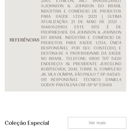
2007. ETHICON, INC.- 190658-210927
©JOHNSON & JOHNSON DO BRASIL
INDÚSTRIA E COMÉRCIO DE PRODUTOS
PARA SAÚDE LTDA 2021 | ÚLTIMA
ATUALIZAÇÃO: 21 DE MAIO DE 2021 -
194601-211103 ESTE SITE É DE
PROPRIEDADE DA JOHNSON & JOHNSON
DO BRASIL INDÚSTRIA E COMÉRCIO DE
REFERÊNCIAS
PRODUTOS PARA SAÚDE LTDA, ÚNICA
RESPONSÁVEL POR SEU CONTEÚDO, E
DESTINA-SE A PROFISSIONAIS DA SAÚDE
NO BRASIL. TELEFONE: 0800 707 5420
ENDEREÇO: AV. PRESIDENTE JUSCELINO
KUBITSCHEK, 2041, TORRE B, COMPLEXO
JK. VILA OLÍMPIA, SÃO PAULO ? SP 04543-
011 RESPONSÁVEL TÉCNICO: DANIELA
GODOY PANTALENA CRF-SP Nº 53668
Coleção Especial
Ver mais