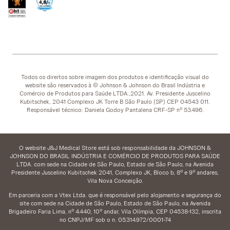
Todos os direitos sobre imagem dos produtos e identificação visual do
website são reservados à © Johnson & Johnson do Brasil Indústria e
Comércio de Produtos para Saúde LTDA.,2021. Av. Presidente Juscelino
Kubitschek, 2041 Complexo JK Torre B São Paulo (SP) CEP 04543 011.
Responsável técnico: Daniela Godoy Pantalena CRF-SP nº 53.496.
O website J&J Medical Store está sob responsabilidade da JOHNSON &
JOHNSON DO BRASIL INDÚSTRIA E COMÉRCIO DE PRODUTOS PARA SAÚDE
LTDA. com sede na Cidade de São Paulo, Estado de São Paulo, na Avenida
Presidente Juscelino Kubitschek 2041, Complexo JK, Bloco b, 8º e 9º andares,
Vila Nova Conceição.
Em parceria com a Vtex Ltda. que é responsável pelo alojamento e segurança do
site com sede na Cidade de São Paulo, Estado de São Paulo, na Avenida
Brigadeiro Faria Lima, nº 4.440, 10º andar, Vila Olímpia, CEP 04538-132, inscrita
no CNPJ/MF sob o n. 05.314.972/0001-74