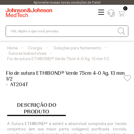
Aproveite nossas novas condições de frete!
0
Olá, digite o que você procura.
Cirurgia
Soluções para fechamento
Suturas Inabsorvíveis
Fio de sutura ETHIBOND® Verde 75cm 4-0 Ag. 13 mm 1/2
Fio de sutura ETHIBOND® Verde 75cm 4-0 Ag. 13 mm
1/2
-
AT204T
DESCRIÇÃO DO
PRODUTO
A Sutura
ETHIBOND®
é estéril e absorvível composta por tecido
conjuntivo (em sua maior parte colágeno) purificada, torcida,