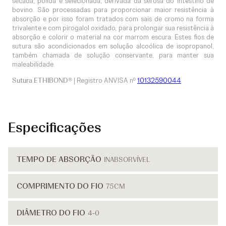
secada, polida e selecionada, derivada da serosa do intestino de
bovino. São processadas para proporcionar maior resistência à
absorção e por isso foram tratados com sais de cromo na forma
trivalente e com pirogalol oxidado, para prolongar sua resistência à
absorção e colorir o material na cor marrom escura. Estes fios de
sutura são acondicionados em solução alcoólica de isopropanol,
também chamada de solução conservante, para manter sua
maleabilidade.
Sutura ETHIBOND®
| Registro ANVISA nº
10132590044
Especificações
TEMPO DE ABSORÇÃO
INABSORVÍVEL
COMPRIMENTO DO FIO
75CM
DIÂMETRO DO FIO
4-0