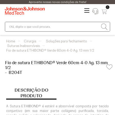
Aproveite nossas novas condições de frete!
0
Olá, digite o que você procura.
Cirurgia
Soluções para fechamento
Suturas Inabsorvíveis
Fio de sutura ETHIBOND® Verde 60cm 4-0 Ag. 13 mm 1/2
Fio de sutura ETHIBOND® Verde 60cm 4-0 Ag. 13 mm
1/2
-
B204T
DESCRIÇÃO DO
PRODUTO
A Sutura
ETHIBOND®
é estéril e absorvível composta por tecido
conjuntivo (em sua maior parte colágeno) purificada, torcida,