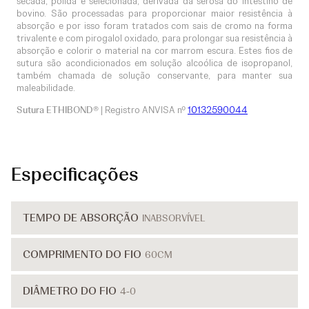
secada, polida e selecionada, derivada da serosa do intestino de
bovino. São processadas para proporcionar maior resistência à
absorção e por isso foram tratados com sais de cromo na forma
trivalente e com pirogalol oxidado, para prolongar sua resistência à
absorção e colorir o material na cor marrom escura. Estes fios de
sutura são acondicionados em solução alcoólica de isopropanol,
também chamada de solução conservante, para manter sua
maleabilidade.
Sutura ETHIBOND®
| Registro ANVISA nº
10132590044
Especificações
TEMPO DE ABSORÇÃO
INABSORVÍVEL
COMPRIMENTO DO FIO
60CM
DIÂMETRO DO FIO
4-0