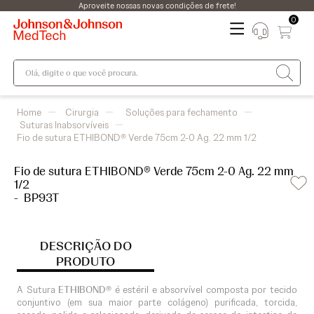
Aproveite nossas novas condições de frete!
0
Olá, digite o que você procura.
Cirurgia
Soluções para fechamento
Suturas Inabsorvíveis
Fio de sutura ETHIBOND® Verde 75cm 2-0 Ag. 22 mm 1/2
Fio de sutura ETHIBOND® Verde 75cm 2-0 Ag. 22 mm
1/2
-
BP93T
DESCRIÇÃO DO
PRODUTO
A Sutura
ETHIBOND®
é estéril e absorvível composta por tecido
conjuntivo (em sua maior parte colágeno) purificada, torcida,