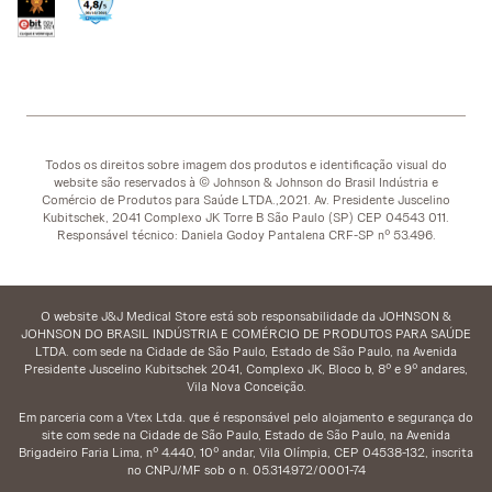
Todos os direitos sobre imagem dos produtos e identificação visual do
website são reservados à © Johnson & Johnson do Brasil Indústria e
Comércio de Produtos para Saúde LTDA.,2021. Av. Presidente Juscelino
Kubitschek, 2041 Complexo JK Torre B São Paulo (SP) CEP 04543 011.
Responsável técnico: Daniela Godoy Pantalena CRF-SP nº 53.496.
O website J&J Medical Store está sob responsabilidade da JOHNSON &
JOHNSON DO BRASIL INDÚSTRIA E COMÉRCIO DE PRODUTOS PARA SAÚDE
LTDA. com sede na Cidade de São Paulo, Estado de São Paulo, na Avenida
Presidente Juscelino Kubitschek 2041, Complexo JK, Bloco b, 8º e 9º andares,
Vila Nova Conceição.
Em parceria com a Vtex Ltda. que é responsável pelo alojamento e segurança do
site com sede na Cidade de São Paulo, Estado de São Paulo, na Avenida
Brigadeiro Faria Lima, nº 4.440, 10º andar, Vila Olímpia, CEP 04538-132, inscrita
no CNPJ/MF sob o n. 05.314.972/0001-74