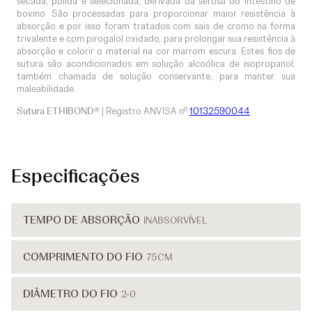
secada, polida e selecionada, derivada da serosa do intestino de
bovino. São processadas para proporcionar maior resistência à
absorção e por isso foram tratados com sais de cromo na forma
trivalente e com pirogalol oxidado, para prolongar sua resistência à
absorção e colorir o material na cor marrom escura. Estes fios de
sutura são acondicionados em solução alcoólica de isopropanol,
também chamada de solução conservante, para manter sua
maleabilidade.
Sutura ETHIBOND®
| Registro ANVISA nº
10132590044
Especificações
TEMPO DE ABSORÇÃO
INABSORVÍVEL
COMPRIMENTO DO FIO
75CM
DIÂMETRO DO FIO
2-0