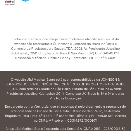
Todos os direitos sobre imagem dos produtos e identificação visual do
website são reservados à © Johnson & Johnson do Brasil Indústria e
Comércio de Produtos para Saúde LTDA.,2021. Av. Presidente Juscelino
Kubitschek, 2041 Complexo JK Torre B São Paulo (SP) CEP 04543 011.
Responsável técnico: Daniela Godoy Pantalena CRF-SP nº 53.496.
O website J&J Medical Store está sob responsabilidade da JOHNSON &
JOHNSON DO BRASIL INDÚSTRIA E COMÉRCIO DE PRODUTOS PARA SAÚDE
LTDA. com sede na Cidade de São Paulo, Estado de São Paulo, na Avenida
Presidente Juscelino Kubitschek 2041, Complexo JK, Bloco b, 8º e 9º andares,
Vila Nova Conceição.
Em parceria com a Vtex Ltda. que é responsável pelo alojamento e segurança do
site com sede na Cidade de São Paulo, Estado de São Paulo, na Avenida
Brigadeiro Faria Lima, nº 4.440, 10º andar, Vila Olímpia, CEP 04538-132, inscrita
no CNPJ/MF sob o n. 05.314.972/0001-74
A loja J&J Medical Store é operada pela Social S.A. CNPJ: 28.511.223/0004-85