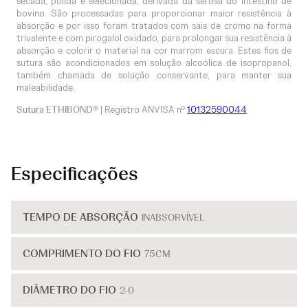
secada, polida e selecionada, derivada da serosa do intestino de
bovino. São processadas para proporcionar maior resistência à
absorção e por isso foram tratados com sais de cromo na forma
trivalente e com pirogalol oxidado, para prolongar sua resistência à
absorção e colorir o material na cor marrom escura. Estes fios de
sutura são acondicionados em solução alcoólica de isopropanol,
também chamada de solução conservante, para manter sua
maleabilidade.
Sutura ETHIBOND®
| Registro ANVISA nº
10132590044
Especificações
TEMPO DE ABSORÇÃO
INABSORVÍVEL
COMPRIMENTO DO FIO
75CM
DIÂMETRO DO FIO
2-0