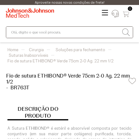
Aproveite nossas novas condições de frete!
0
Olá, digite o que você procura.
Cirurgia
Soluções para fechamento
Suturas Inabsorvíveis
Fio de sutura ETHIBOND® Verde 75cm 2-0 Ag. 22 mm 1/2
Fio de sutura ETHIBOND® Verde 75cm 2-0 Ag. 22 mm
1/2
-
BR763T
DESCRIÇÃO DO
PRODUTO
A Sutura
ETHIBOND®
é estéril e absorvível composta por tecido
conjuntivo (em sua maior parte colágeno) purificada, torcida,