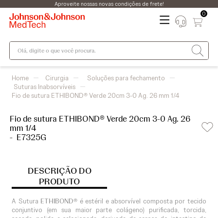
Aproveite nossas novas condições de frete!
0
Olá, digite o que você procura.
Cirurgia
Soluções para fechamento
Suturas Inabsorvíveis
Fio de sutura ETHIBOND® Verde 20cm 3-0 Ag. 26 mm 1/4
Fio de sutura ETHIBOND® Verde 20cm 3-0 Ag. 26
mm 1/4
-
E7325G
DESCRIÇÃO DO
PRODUTO
A Sutura
ETHIBOND®
é estéril e absorvível composta por tecido
conjuntivo (em sua maior parte colágeno) purificada, torcida,