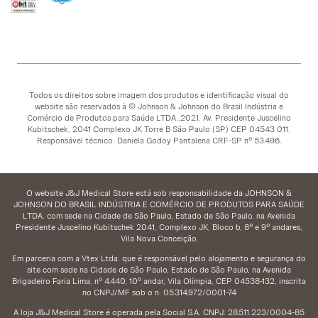
Todos os direitos sobre imagem dos produtos e identificação visual do
website são reservados à © Johnson & Johnson do Brasil Indústria e
Comércio de Produtos para Saúde LTDA.,2021. Av. Presidente Juscelino
Kubitschek, 2041 Complexo JK Torre B São Paulo (SP) CEP 04543 011.
Responsável técnico: Daniela Godoy Pantalena CRF-SP nº 53.496.
O website J&J Medical Store está sob responsabilidade da JOHNSON &
JOHNSON DO BRASIL INDÚSTRIA E COMÉRCIO DE PRODUTOS PARA SAÚDE
LTDA. com sede na Cidade de São Paulo, Estado de São Paulo, na Avenida
Presidente Juscelino Kubitschek 2041, Complexo JK, Bloco b, 8º e 9º andares,
Vila Nova Conceição.
Em parceria com a Vtex Ltda. que é responsável pelo alojamento e segurança do
site com sede na Cidade de São Paulo, Estado de São Paulo, na Avenida
Brigadeiro Faria Lima, nº 4.440, 10º andar, Vila Olímpia, CEP 04538-132, inscrita
no CNPJ/MF sob o n. 05.314.972/0001-74
A loja J&J Medical Store é operada pela Social S.A. CNPJ: 28.511.223/0004-85