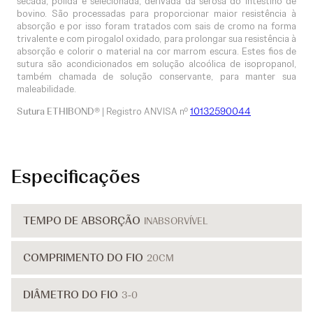
secada, polida e selecionada, derivada da serosa do intestino de
bovino. São processadas para proporcionar maior resistência à
absorção e por isso foram tratados com sais de cromo na forma
trivalente e com pirogalol oxidado, para prolongar sua resistência à
absorção e colorir o material na cor marrom escura. Estes fios de
sutura são acondicionados em solução alcoólica de isopropanol,
também chamada de solução conservante, para manter sua
maleabilidade.
Sutura ETHIBOND®
| Registro ANVISA nº
10132590044
Especificações
TEMPO DE ABSORÇÃO
INABSORVÍVEL
COMPRIMENTO DO FIO
20CM
DIÂMETRO DO FIO
3-0