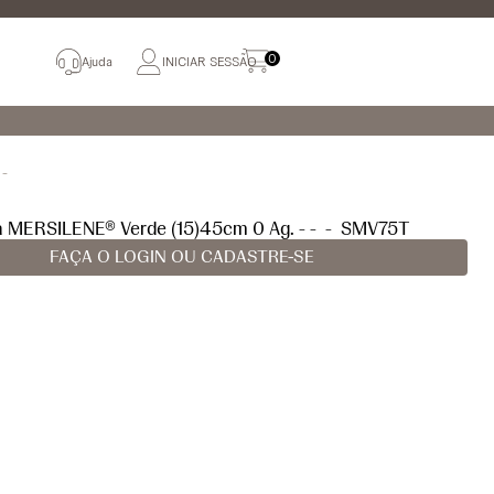
0
Ajuda
INICIAR SESSÃO
 -
a MERSILENE® Verde (15)45cm 0 Ag. - -
-
SMV75T
FAÇA O LOGIN OU CADASTRE-SE