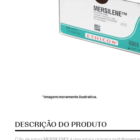
DESCRIÇÃO DO PRODUTO
O fio de sutura
MERSILENE®
é uma sutura cirúrgica multifilamentar