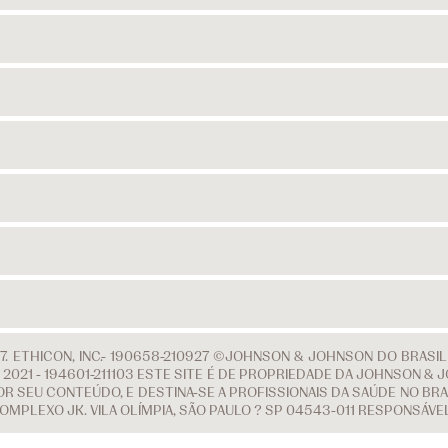
. ETHICON, INC.- 190658-210927 ©JOHNSON & JOHNSON DO BRASI
 DE 2021 - 194601-211103 ESTE SITE É DE PROPRIEDADE DA JOHNSON
R SEU CONTEÚDO, E DESTINA-SE A PROFISSIONAIS DA SAÚDE NO BRAS
COMPLEXO JK. VILA OLÍMPIA, SÃO PAULO ? SP 04543-011 RESPONSÁV