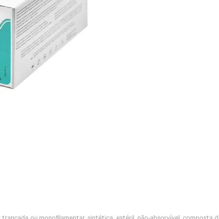
 trançada ou monofilamentar, sintética, estéril, não-absorvível, composta de