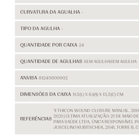
CURVATURA DA AGUALHA
-
TIPO DA AGULHA
-
QUANTIDADE POR CAIXA
24
QUANTIDADE DE AGULHAS
SEM AGULHA
SEM AGULHA
ANVISA
81245800002
DIMENSÕES DA CAIXA
11,5(L) X 6,1(A) X 13,5(C) CM
¹ETHICON WOUND CLOSURE MANUAL. 2007
2021 | ÚLTIMA ATUALIZAÇÃO: 21 DE MAIO
REFERÊNCIAS
PARA SAÚDE LTDA, ÚNICA RESPONSÁVEL PO
JUSCELINO KUBITSCHEK, 2041, TORRE B, 