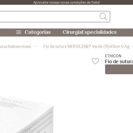
Aproveite nossas novas condições de frete!
Cirurgia
Especialidades
uras Inabsorvíveis
Fio de sutura MERSILENE® Verde (15)45cm 0 Ag. -
ETHICON
Fio de sutur