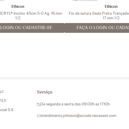
Ethicon
Ethicon
VICRYL® Incolor 45cm 5-0 Ag. 16 mm
Fio de sutura Seda Preta Trançad
1/2
17 mm 1/2
 LOGIN OU CADASTRE-SE
FAÇA O LOGIN OU CADA
&J
Serviço
VTEX
De segunda a sexta das 09:00h as 17:10h
ocial S.A
atendimento.johnson@socials.neoassist.com