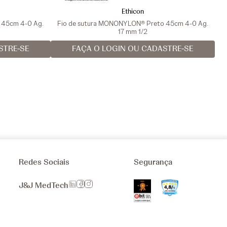
Ethicon
a 45cm 4-0 Ag.
Fio de sutura MONONYLON® Preto 45cm 4-0 Ag.
17 mm 1/2
STRE-SE
FAÇA O LOGIN OU CADASTRE-SE
Redes Sociais
Segurança
J&J MedTech