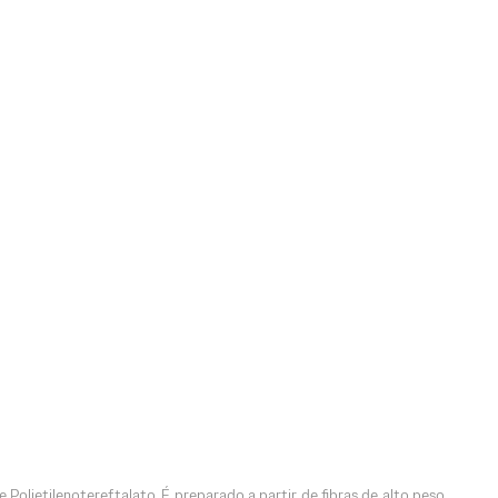
 Polietilenotereftalato. É preparado a partir de fibras de alto peso