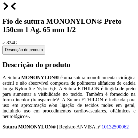
Fio de sutura MONONYLON® Preto
150cm 1 Ag. 65 mm 1/2
-
:
824G
Descrição do produto
Descrição do produto
A Sutura
MONONYLON®
é uma sutura monofilamentar cirúrgica
estéril e não absorvível composta de polímeros alifáticos de cadeia
longa Nylon 6 e Nylon 6,6. A Sutura ETHILON é tingida de preto
para aumentar a visibilidade no tecido. Também é fornecido na
forma incolor (transparente)¹. A Sutura ETHILON é indicada para
uso em aproximação e/ou ligação de tecidos moles em geral,
incluindo uso em procedimentos cardiovasculares, oftálmicos e
neurológicos¹.
Sutura MONONYLON®
| Registro ANVISA nº
10132590062