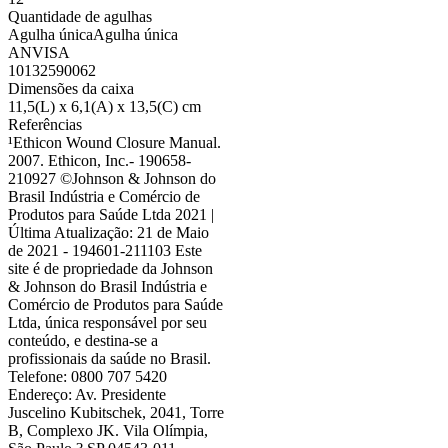
Quantidade de agulhas
Agulha única
Agulha única
ANVISA
10132590062
Dimensões da caixa
11,5(L) x 6,1(A) x 13,5(C) cm
Referências
¹Ethicon Wound Closure Manual.
2007. Ethicon, Inc.- 190658-
210927 ©Johnson & Johnson do
Brasil Indústria e Comércio de
Produtos para Saúde Ltda 2021 |
Última Atualização: 21 de Maio
de 2021 - 194601-211103 Este
site é de propriedade da Johnson
& Johnson do Brasil Indústria e
Comércio de Produtos para Saúde
Ltda, única responsável por seu
conteúdo, e destina-se a
profissionais da saúde no Brasil.
Telefone: 0800 707 5420
Endereço: Av. Presidente
Juscelino Kubitschek, 2041, Torre
B, Complexo JK. Vila Olímpia,