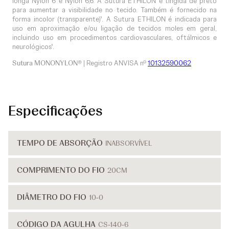
longa Nylon 6 e Nylon 6,6. A Sutura ETHILON é tingida de preto
para aumentar a visibilidade no tecido. Também é fornecido na
forma incolor (transparente)¹. A Sutura ETHILON é indicada para
uso em aproximação e/ou ligação de tecidos moles em geral,
incluindo uso em procedimentos cardiovasculares, oftálmicos e
neurológicos¹.
Sutura MONONYLON®
| Registro ANVISA nº
10132590062
Especificações
TEMPO DE ABSORÇÃO
INABSORVÍVEL
COMPRIMENTO DO FIO
20CM
DIÂMETRO DO FIO
10-0
CÓDIGO DA AGULHA
CS-140-6