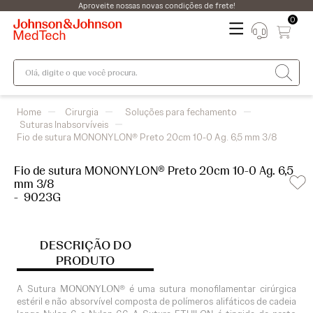
Aproveite nossas novas condições de frete!
0
Olá, digite o que você procura.
Cirurgia
Soluções para fechamento
Suturas Inabsorvíveis
Fio de sutura MONONYLON® Preto 20cm 10-0 Ag. 6,5 mm 3/8
Fio de sutura MONONYLON® Preto 20cm 10-0 Ag. 6,5
mm 3/8
-
9023G
DESCRIÇÃO DO
PRODUTO
A Sutura
MONONYLON®
é uma sutura monofilamentar cirúrgica
estéril e não absorvível composta de polímeros alifáticos de cadeia