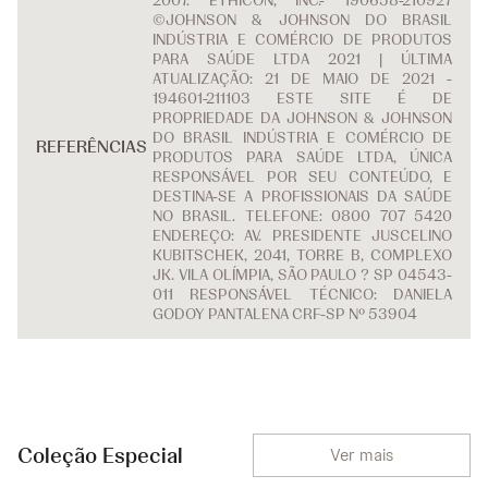
2007. ETHICON, INC.- 190658-210927
©JOHNSON & JOHNSON DO BRASIL
INDÚSTRIA E COMÉRCIO DE PRODUTOS
PARA SAÚDE LTDA 2021 | ÚLTIMA
ATUALIZAÇÃO: 21 DE MAIO DE 2021 -
194601-211103 ESTE SITE É DE
PROPRIEDADE DA JOHNSON & JOHNSON
DO BRASIL INDÚSTRIA E COMÉRCIO DE
REFERÊNCIAS
PRODUTOS PARA SAÚDE LTDA, ÚNICA
RESPONSÁVEL POR SEU CONTEÚDO, E
DESTINA-SE A PROFISSIONAIS DA SAÚDE
NO BRASIL. TELEFONE: 0800 707 5420
ENDEREÇO: AV. PRESIDENTE JUSCELINO
KUBITSCHEK, 2041, TORRE B, COMPLEXO
JK. VILA OLÍMPIA, SÃO PAULO ? SP 04543-
011 RESPONSÁVEL TÉCNICO: DANIELA
GODOY PANTALENA CRF-SP Nº 53904
Coleção Especial
Ver mais