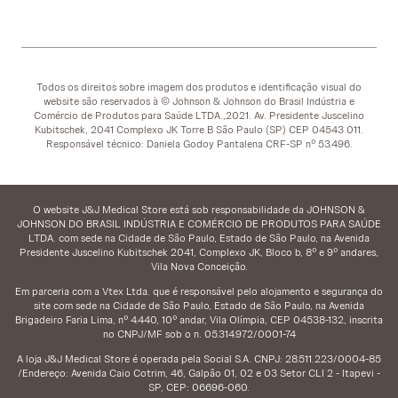
Todos os direitos sobre imagem dos produtos e identificação visual do
website são reservados à © Johnson & Johnson do Brasil Indústria e
Comércio de Produtos para Saúde LTDA.,2021. Av. Presidente Juscelino
Kubitschek, 2041 Complexo JK Torre B São Paulo (SP) CEP 04543 011.
Responsável técnico: Daniela Godoy Pantalena CRF-SP nº 53.496.
O website J&J Medical Store está sob responsabilidade da JOHNSON &
JOHNSON DO BRASIL INDÚSTRIA E COMÉRCIO DE PRODUTOS PARA SAÚDE
LTDA. com sede na Cidade de São Paulo, Estado de São Paulo, na Avenida
Presidente Juscelino Kubitschek 2041, Complexo JK, Bloco b, 8º e 9º andares,
Vila Nova Conceição.
Em parceria com a Vtex Ltda. que é responsável pelo alojamento e segurança do
site com sede na Cidade de São Paulo, Estado de São Paulo, na Avenida
Brigadeiro Faria Lima, nº 4.440, 10º andar, Vila Olímpia, CEP 04538-132, inscrita
no CNPJ/MF sob o n. 05.314.972/0001-74
A loja J&J Medical Store é operada pela Social S.A. CNPJ: 28.511.223/0004-85
/Endereço: Avenida Caio Cotrim, 46, Galpão 01, 02 e 03 Setor CLI 2 - Itapevi -
SP, CEP: 06696-060.