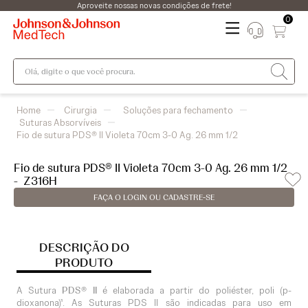
Aproveite nossas novas condições de frete!
0
Olá, digite o que você procura.
Cirurgia
Soluções para fechamento
Suturas Absorvíveis
Fio de sutura PDS® II Violeta 70cm 3-0 Ag. 26 mm 1/2
Fio de sutura PDS® II Violeta 70cm 3-0 Ag. 26 mm 1/2
-
Z316H
FAÇA O LOGIN OU CADASTRE-SE
DESCRIÇÃO DO
PRODUTO
A Sutura
PDS® II
é elaborada a partir do poliéster, poli (p-
dioxanona)¹. As Suturas PDS II são indicadas para uso em