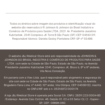
Todos os direitos sobre imagem dos produtos e identificação visual do
website são reservados à © Johnson & Johnson do Brasil Indústria e
Comércio de Produtos para Saúde LTDA.,2021. Av. Presidente Juscelino
Kubitschek, 2041 Complexo JK Torre B São Paulo (SP) CEP 04543 011.
Responsável técnico: Daniela Godoy Pantalena CRF-SP nº 53.496.
O website J&J Medical Store está sob responsabilidade da JOHNSON &
JOHNSON DO BRASIL INDÚSTRIA E COMÉRCIO DE PRODUTOS PARA SAÚDE
LTDA. com sede na Cidade de São Paulo, Estado de São Paulo, na Avenida
Presidente Juscelino Kubitschek 2041, Complexo JK, Bloco b, 8º e 9º andares,
Vila Nova Conceição.
Em parceria com a Vtex Ltda. que é responsável pelo alojamento e segurança do
site com sede na Cidade de São Paulo, Estado de São Paulo, na Avenida
Brigadeiro Faria Lima, nº 4.440, 10º andar, Vila Olímpia, CEP 04538-132, inscrita
no CNPJ/MF sob o n. 05.314.972/0001-74
A loja J&J Medical Store é operada pela Social S.A. CNPJ: 28.511.223/0004-85
/Endereço: Avenida Caio Cotrim, 46, Galpão 01, 02 e 03 Setor CLI 2 - Itapevi -
SP, CEP: 06696-060.