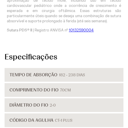
aproximação de tecido mole, incluindo uso em tecido
cardiovascular pediátrico onde a ocorrência de crescimento é
esperada e em cirurgia oftálmica. Essas estruturas são
particularmente úteis quando se deseja uma combinação de sutura
absorvível e suporte prolongado à ferida (até seis semanas).
Sutura PDS® II
| Registro ANVISA nº
10132590004
Especificações
TEMPO DE ABSORÇÃO
182 - 238 DIAS
COMPRIMENTO DO FIO
70CM
DIÂMETRO DO FIO
2-0
CÓDIGO DA AGULHA
CT-1 PLUS