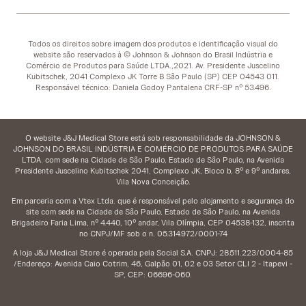
Todos os direitos sobre imagem dos produtos e identificação visual do
website são reservados à © Johnson & Johnson do Brasil Indústria e
Comércio de Produtos para Saúde LTDA.,2021. Av. Presidente Juscelino
Kubitschek, 2041 Complexo JK Torre B São Paulo (SP) CEP 04543 011.
Responsável técnico: Daniela Godoy Pantalena CRF-SP nº 53.496.
O website J&J Medical Store está sob responsabilidade da JOHNSON &
JOHNSON DO BRASIL INDÚSTRIA E COMÉRCIO DE PRODUTOS PARA SAÚDE
LTDA. com sede na Cidade de São Paulo, Estado de São Paulo, na Avenida
Presidente Juscelino Kubitschek 2041, Complexo JK, Bloco b, 8º e 9º andares,
Vila Nova Conceição.
Em parceria com a Vtex Ltda. que é responsável pelo alojamento e segurança do
site com sede na Cidade de São Paulo, Estado de São Paulo, na Avenida
Brigadeiro Faria Lima, nº 4.440, 10º andar, Vila Olímpia, CEP 04538-132, inscrita
no CNPJ/MF sob o n. 05.314.972/0001-74
A loja J&J Medical Store é operada pela Social S.A. CNPJ: 28.511.223/0004-85
/Endereço: Avenida Caio Cotrim, 46, Galpão 01, 02 e 03 Setor CLI 2 - Itapevi -
SP, CEP: 06696-060.