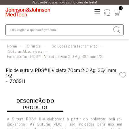
Aproveite nossas novas condições de frete!
0
Olá, digite o que você procura.
Cirurgia
Soluções para fechamento
Suturas Absorvíveis
Fio de sutura PDS® II Violeta 70cm 2-0 Ag. 36,4 mm 1/2
Fio de sutura PDS® II Violeta 70cm 2-0 Ag. 36,4 mm
1/2
-
Z339H
DESCRIÇÃO DO
PRODUTO
A Sutura
PDS® II
é elaborada a partir do poliéster, poli (p-
dioxanona)¹. As Suturas PDS II são indicadas para uso em