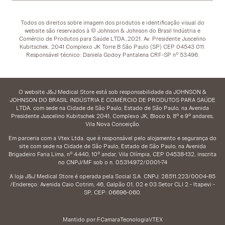
Todos os direitos sobre imagem dos produtos e identificação visual do
website são reservados à © Johnson & Johnson do Brasil Indústria e
Comércio de Produtos para Saúde LTDA.,2021. Av. Presidente Juscelino
Kubitschek, 2041 Complexo JK Torre B São Paulo (SP) CEP 04543 011.
Responsável técnico: Daniela Godoy Pantalena CRF-SP nº 53.496.
O website J&J Medical Store está sob responsabilidade da JOHNSON &
JOHNSON DO BRASIL INDÚSTRIA E COMÉRCIO DE PRODUTOS PARA SAÚDE
LTDA. com sede na Cidade de São Paulo, Estado de São Paulo, na Avenida
Presidente Juscelino Kubitschek 2041, Complexo JK, Bloco b, 8º e 9º andares,
Vila Nova Conceição.
Em parceria com a Vtex Ltda. que é responsável pelo alojamento e segurança do
site com sede na Cidade de São Paulo, Estado de São Paulo, na Avenida
Brigadeiro Faria Lima, nº 4.440, 10º andar, Vila Olímpia, CEP 04538-132, inscrita
no CNPJ/MF sob o n. 05.314.972/0001-74
A loja J&J Medical Store é operada pela Social S.A. CNPJ: 28.511.223/0004-85
/Endereço: Avenida Caio Cotrim, 46, Galpão 01, 02 e 03 Setor CLI 2 - Itapevi -
SP, CEP: 06696-060.
Mantido por:
FCamara
Tecnologia
VTEX