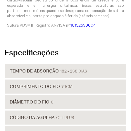
cardiovascular pediátrico onde a ocorrência de crescimento é
esperada e em cirurgia oftálmica. Essas estruturas são
particularmente úteis quando se deseja uma combinação de sutura
absorvível e suporte prolongado à ferida (até seis semanas).
Sutura PDS® II
| Registro ANVISA nº
10132590004
Especificações
TEMPO DE ABSORÇÃO
182 - 238 DIAS
COMPRIMENTO DO FIO
70CM
DIÂMETRO DO FIO
0
CÓDIGO DA AGULHA
CT-1 PLUS