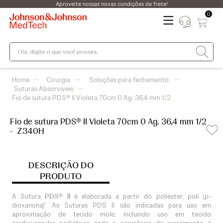
Aproveite nossas novas condições de frete!
0
Olá, digite o que você procura.
Cirurgia
Soluções para fechamento
Suturas Absorvíveis
Fio de sutura PDS® II Violeta 70cm 0 Ag. 36,4 mm 1/2
Fio de sutura PDS® II Violeta 70cm 0 Ag. 36,4 mm 1/2
-
Z340H
DESCRIÇÃO DO
PRODUTO
A Sutura
PDS® II
é elaborada a partir do poliéster, poli (p-
dioxanona)¹. As Suturas PDS II são indicadas para uso em
aproximação de tecido mole, incluindo uso em tecido