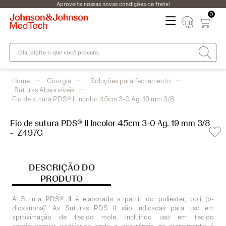
Aproveite nossas novas condições de frete!
0
Olá, digite o que você procura.
Cirurgia
Soluções para fechamento
Suturas Absorvíveis
Fio de sutura PDS® II Incolor 45cm 3-0 Ag. 19 mm 3/8
Fio de sutura PDS® II Incolor 45cm 3-0 Ag. 19 mm 3/8
-
Z497G
DESCRIÇÃO DO
PRODUTO
A Sutura
PDS® II
é elaborada a partir do poliéster, poli (p-
dioxanona)¹. As Suturas PDS II são indicadas para uso em
aproximação de tecido mole, incluindo uso em tecido