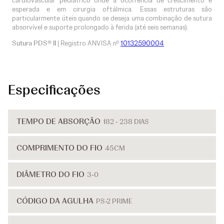
cardiovascular pediátrico onde a ocorrência de crescimento é
esperada e em cirurgia oftálmica. Essas estruturas são
particularmente úteis quando se deseja uma combinação de sutura
absorvível e suporte prolongado à ferida (até seis semanas).
Sutura PDS® II
| Registro ANVISA nº
10132590004
Especificações
TEMPO DE ABSORÇÃO
182 - 238 DIAS
COMPRIMENTO DO FIO
45CM
DIÂMETRO DO FIO
3-0
CÓDIGO DA AGULHA
PS-2 PRIME