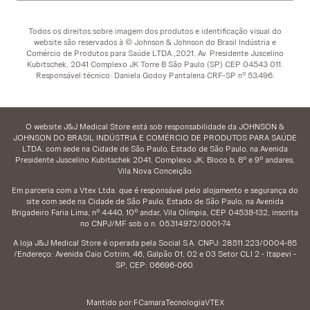
Todos os direitos sobre imagem dos produtos e identificação visual do
website são reservados à © Johnson & Johnson do Brasil Indústria e
Comércio de Produtos para Saúde LTDA.,2021. Av. Presidente Juscelino
Kubitschek, 2041 Complexo JK Torre B São Paulo (SP) CEP 04543 011.
Responsável técnico: Daniela Godoy Pantalena CRF-SP nº 53.496.
O website J&J Medical Store está sob responsabilidade da JOHNSON &
JOHNSON DO BRASIL INDÚSTRIA E COMÉRCIO DE PRODUTOS PARA SAÚDE
LTDA. com sede na Cidade de São Paulo, Estado de São Paulo, na Avenida
Presidente Juscelino Kubitschek 2041, Complexo JK, Bloco b, 8º e 9º andares,
Vila Nova Conceição.
Em parceria com a Vtex Ltda. que é responsável pelo alojamento e segurança do
site com sede na Cidade de São Paulo, Estado de São Paulo, na Avenida
Brigadeiro Faria Lima, nº 4.440, 10º andar, Vila Olímpia, CEP 04538-132, inscrita
no CNPJ/MF sob o n. 05.314.972/0001-74
A loja J&J Medical Store é operada pela Social S.A. CNPJ: 28.511.223/0004-85
/Endereço: Avenida Caio Cotrim, 46, Galpão 01, 02 e 03 Setor CLI 2 - Itapevi -
SP, CEP: 06696-060.
Mantido por:
FCamara
Tecnologia
VTEX