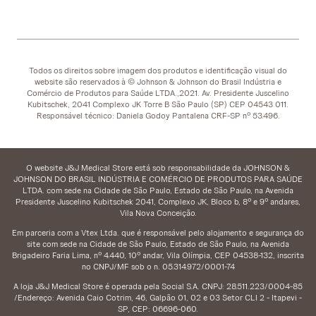
Todos os direitos sobre imagem dos produtos e identificação visual do
website são reservados à © Johnson & Johnson do Brasil Indústria e
Comércio de Produtos para Saúde LTDA.,2021. Av. Presidente Juscelino
Kubitschek, 2041 Complexo JK Torre B São Paulo (SP) CEP 04543 011.
Responsável técnico: Daniela Godoy Pantalena CRF-SP nº 53.496.
O website J&J Medical Store está sob responsabilidade da JOHNSON &
JOHNSON DO BRASIL INDÚSTRIA E COMÉRCIO DE PRODUTOS PARA SAÚDE
LTDA. com sede na Cidade de São Paulo, Estado de São Paulo, na Avenida
Presidente Juscelino Kubitschek 2041, Complexo JK, Bloco b, 8º e 9º andares,
Vila Nova Conceição.
Em parceria com a Vtex Ltda. que é responsável pelo alojamento e segurança do
site com sede na Cidade de São Paulo, Estado de São Paulo, na Avenida
Brigadeiro Faria Lima, nº 4.440, 10º andar, Vila Olímpia, CEP 04538-132, inscrita
no CNPJ/MF sob o n. 05.314.972/0001-74
A loja J&J Medical Store é operada pela Social S.A. CNPJ: 28.511.223/0004-85
/Endereço: Avenida Caio Cotrim, 46, Galpão 01, 02 e 03 Setor CLI 2 - Itapevi -
SP, CEP: 06696-060.