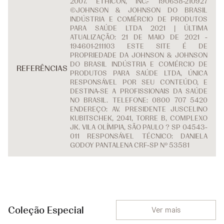
2007. ETHICON, INC.- 190658-210927
©JOHNSON & JOHNSON DO BRASIL
INDÚSTRIA E COMÉRCIO DE PRODUTOS
PARA SAÚDE LTDA 2021 | ÚLTIMA
ATUALIZAÇÃO: 21 DE MAIO DE 2021 -
194601-211103 ESTE SITE É DE
PROPRIEDADE DA JOHNSON & JOHNSON
DO BRASIL INDÚSTRIA E COMÉRCIO DE
REFERÊNCIAS
PRODUTOS PARA SAÚDE LTDA, ÚNICA
RESPONSÁVEL POR SEU CONTEÚDO, E
DESTINA-SE A PROFISSIONAIS DA SAÚDE
NO BRASIL. TELEFONE: 0800 707 5420
ENDEREÇO: AV. PRESIDENTE JUSCELINO
KUBITSCHEK, 2041, TORRE B, COMPLEXO
JK. VILA OLÍMPIA, SÃO PAULO ? SP 04543-
011 RESPONSÁVEL TÉCNICO: DANIELA
GODOY PANTALENA CRF-SP Nº 53581
Coleção Especial
Ver mais