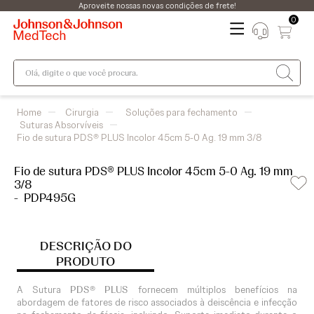
Aproveite nossas novas condições de frete!
0
Olá, digite o que você procura.
Cirurgia
Soluções para fechamento
Suturas Absorvíveis
Fio de sutura PDS® PLUS Incolor 45cm 5-0 Ag. 19 mm 3/8
Fio de sutura PDS® PLUS Incolor 45cm 5-0 Ag. 19 mm
3/8
-
PDP495G
DESCRIÇÃO DO
PRODUTO
A Sutura
PDS® PLUS
fornecem múltiplos benefícios na
abordagem de fatores de risco associados à deiscência e infecção