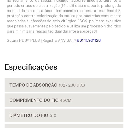
no fechamento da fáscia, incluindo: Suporte imediato durante o
período crítico de cicatrização (14 a 28 dias) e suporte prolongado
na medida em que a fáscia lentamente recupera a resistência1-3,
proteção contra colonização da sutura por bactérias comumente
associadas a infecções do sítio cirúrgico (ISCs), polímero exclusivo
que passa suavemente pelo tecido e utiliza um processo hidrolítico
para minimizar a reação tecidual durante a absorção1.
Sutura PDS® PLUS
| Registro ANVISA nº
80145901126
Especificações
TEMPO DE ABSORÇÃO
182 - 238 DIAS
COMPRIMENTO DO FIO
45CM
DIÂMETRO DO FIO
5-0