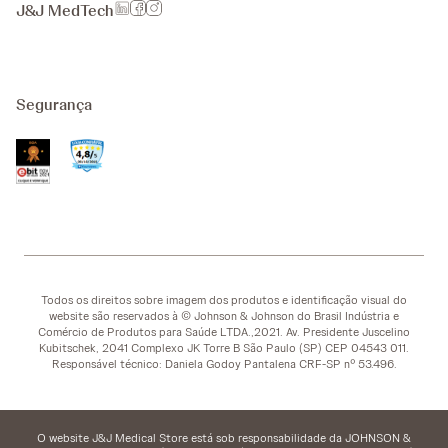
J&J MedTech
Segurança
Todos os direitos sobre imagem dos produtos e identificação visual do
website são reservados à © Johnson & Johnson do Brasil Indústria e
Comércio de Produtos para Saúde LTDA.,2021. Av. Presidente Juscelino
Kubitschek, 2041 Complexo JK Torre B São Paulo (SP) CEP 04543 011.
Responsável técnico: Daniela Godoy Pantalena CRF-SP nº 53.496.
O website J&J Medical Store está sob responsabilidade da JOHNSON &