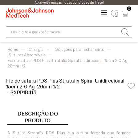
Aproveite nossas novas condições de frete!
0
Olá, digite o que você procura.
Cirurgia
Soluções para fechamento
Suturas Absorvíveis
Fio de sutura PDS Plus Stratafix Spiral Unidirecional 15cm 2-0 Ag.
26mm 1/2
Fio de sutura PDS Plus Stratafix Spiral Unidirecional
15cm 2-0 Ag. 26mm 1/2
-
SXPP1B415
DESCRIÇÃO DO
PRODUTO
A Sutura
Stratafix PDS Plus
é a sutura farpada que fornece