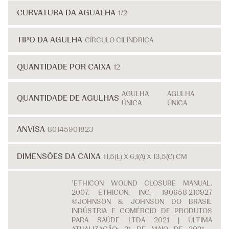
CURVATURA DA AGUALHA
1/2
TIPO DA AGULHA
CÍRCULO CILÍNDRICA
QUANTIDADE POR CAIXA
12
AGULHA
AGULHA
QUANTIDADE DE AGULHAS
ÚNICA
ÚNICA
ANVISA
80145901823
DIMENSÕES DA CAIXA
11,5(L) X 6,1(A) X 13,5(C) CM
¹ETHICON WOUND CLOSURE MANUAL.
2007. ETHICON, INC.- 190658-210927
©JOHNSON & JOHNSON DO BRASIL
INDÚSTRIA E COMÉRCIO DE PRODUTOS
PARA SAÚDE LTDA 2021 | ÚLTIMA