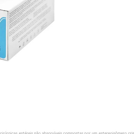
rúrgicas estéreis não absorvíveis compostas por um estereoisômero cristali