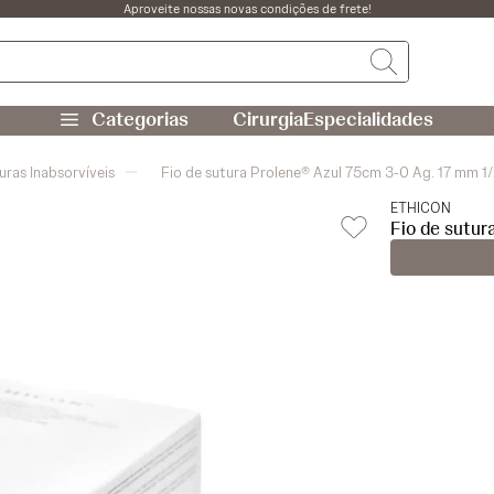
Aproveite nossas novas condições de frete!
Cirurgia
Especialidades
uras Inabsorvíveis
Fio de sutura Prolene® Azul 75cm 3-0 Ag. 17 mm 1
ETHICON
Fio de sutur