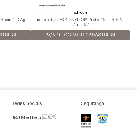
Ethicon
a 45cm 4-0 Ag.
Fio de sutura MONONYLON® Preto 45cm 4-0 Ag.
17 mm 1/2
STRE-SE
FAÇA O LOGIN OU CADASTRE-SE
Redes Sociais
Segurança
J&J MedTech