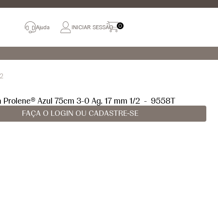
0
Ajuda
INICIAR SESSÃO
/2
a Prolene® Azul 75cm 3-0 Ag. 17 mm 1/2
-
9558T
FAÇA O LOGIN OU CADASTRE-SE