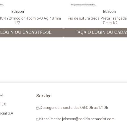
Ethicon
Ethicon
VICRYL® Incolor 45cm 5-0 Ag. 16 mm
Fio de sutura Seda Preta Trançad
1/2
17 mm 1/2
 LOGIN OU CADASTRE-SE
FAÇA O LOGIN OU CADA
&J
Serviço
VTEX
De segunda a sexta das 09:00h as 17:10h
ocial S.A
atendimento.johnson@socials.neoassist.com