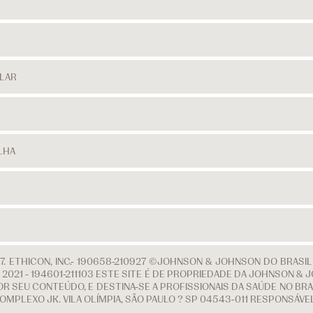
ULAR
LHA
. ETHICON, INC.- 190658-210927 ©JOHNSON & JOHNSON DO BRASI
 DE 2021 - 194601-211103 ESTE SITE É DE PROPRIEDADE DA JOHNSON
R SEU CONTEÚDO, E DESTINA-SE A PROFISSIONAIS DA SAÚDE NO BRAS
COMPLEXO JK. VILA OLÍMPIA, SÃO PAULO ? SP 04543-011 RESPONSÁV