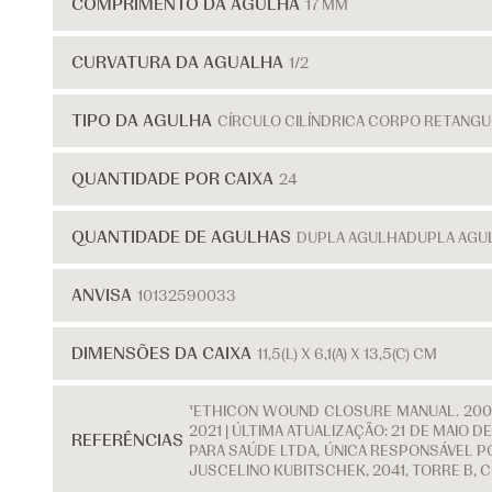
COMPRIMENTO DA AGULHA
17 MM
CURVATURA DA AGUALHA
1/2
TIPO DA AGULHA
CÍRCULO CILÍNDRICA CORPO RETANG
QUANTIDADE POR CAIXA
24
QUANTIDADE DE AGULHAS
DUPLA AGULHA
DUPLA AGU
ANVISA
10132590033
DIMENSÕES DA CAIXA
11,5(L) X 6,1(A) X 13,5(C) CM
¹ETHICON WOUND CLOSURE MANUAL. 2007
2021 | ÚLTIMA ATUALIZAÇÃO: 21 DE MAIO
REFERÊNCIAS
PARA SAÚDE LTDA, ÚNICA RESPONSÁVEL PO
JUSCELINO KUBITSCHEK, 2041, TORRE B, 