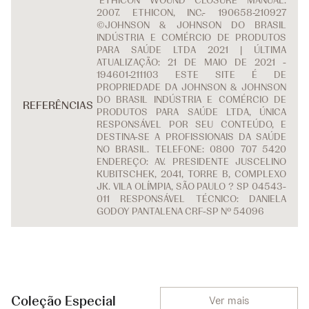
¹ETHICON WOUND CLOSURE MANUAL.
2007. ETHICON, INC.- 190658-210927
©JOHNSON & JOHNSON DO BRASIL
INDÚSTRIA E COMÉRCIO DE PRODUTOS
PARA SAÚDE LTDA 2021 | ÚLTIMA
ATUALIZAÇÃO: 21 DE MAIO DE 2021 -
194601-211103 ESTE SITE É DE
PROPRIEDADE DA JOHNSON & JOHNSON
DO BRASIL INDÚSTRIA E COMÉRCIO DE
REFERÊNCIAS
PRODUTOS PARA SAÚDE LTDA, ÚNICA
RESPONSÁVEL POR SEU CONTEÚDO, E
DESTINA-SE A PROFISSIONAIS DA SAÚDE
NO BRASIL. TELEFONE: 0800 707 5420
ENDEREÇO: AV. PRESIDENTE JUSCELINO
KUBITSCHEK, 2041, TORRE B, COMPLEXO
JK. VILA OLÍMPIA, SÃO PAULO ? SP 04543-
011 RESPONSÁVEL TÉCNICO: DANIELA
GODOY PANTALENA CRF-SP Nº 54096
Coleção Especial
Ver mais