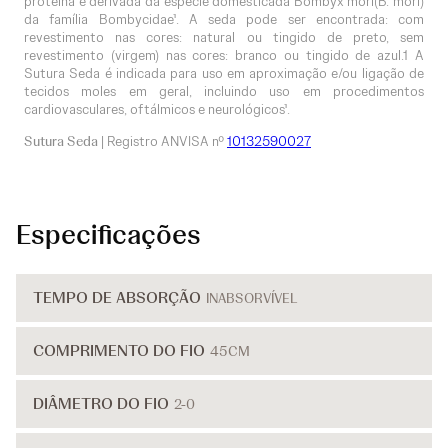
proteína é derivada da espécie domesticada Bombyx mori(B. mori)
da família Bombycidae¹. A seda pode ser encontrada: com
revestimento nas cores: natural ou tingido de preto, sem
revestimento (virgem) nas cores: branco ou tingido de azul.1 A
Sutura Seda é indicada para uso em aproximação e/ou ligação de
tecidos moles em geral, incluindo uso em procedimentos
cardiovasculares, oftálmicos e neurológicos¹.
Sutura Seda
| Registro ANVISA nº
10132590027
Especificações
TEMPO DE ABSORÇÃO
INABSORVÍVEL
COMPRIMENTO DO FIO
45CM
DIÂMETRO DO FIO
2-0