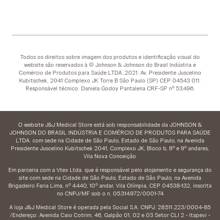
Todos os direitos sobre imagem dos produtos e identificação visual do
website são reservados à © Johnson & Johnson do Brasil Indústria e
Comércio de Produtos para Saúde LTDA.,2021. Av. Presidente Juscelino
Kubitschek, 2041 Complexo JK Torre B São Paulo (SP) CEP 04543 011.
Responsável técnico: Daniela Godoy Pantalena CRF-SP nº 53.496.
O website J&J Medical Store está sob responsabilidade da JOHNSON &
JOHNSON DO BRASIL INDÚSTRIA E COMÉRCIO DE PRODUTOS PARA SAÚDE
LTDA. com sede na Cidade de São Paulo, Estado de São Paulo, na Avenida
Presidente Juscelino Kubitschek 2041, Complexo JK, Bloco b, 8º e 9º andares,
Vila Nova Conceição.
Em parceria com a Vtex Ltda. que é responsável pelo alojamento e segurança do
site com sede na Cidade de São Paulo, Estado de São Paulo, na Avenida
Brigadeiro Faria Lima, nº 4.440, 10º andar, Vila Olímpia, CEP 04538-132, inscrita
no CNPJ/MF sob o n. 05.314.972/0001-74
A loja J&J Medical Store é operada pela Social S.A. CNPJ: 28.511.223/0004-85
/Endereço: Avenida Caio Cotrim, 46, Galpão 01, 02 e 03 Setor CLI 2 - Itapevi -