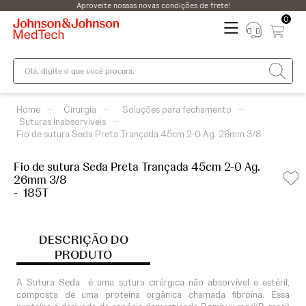
Aproveite nossas novas condições de frete!
0
Olá, digite o que você procura.
Cirurgia
Soluções para fechamento
Suturas Inabsorvíveis
Fio de sutura Seda Preta Trançada 45cm 2-0 Ag. 26mm 3/8
Fio de sutura Seda Preta Trançada 45cm 2-0 Ag.
26mm 3/8
-
185T
DESCRIÇÃO DO
PRODUTO
A Sutura
Seda
é uma sutura cirúrgica não absorvível e estéril,
composta de uma proteína orgânica chamada fibroína. Essa