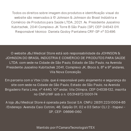
Todos os direitos sobre imagem dos produtos e identificação visual do
website são reservados à © Johnson & Johnson do Brasil Indústria e
Comércio de Produtos para Saúde LTDA.,2021. Av. Presidente Juscelino
Kubitschek, 2041 Complexo JK Torre B São Paulo (SP) CEP 04543 011.
Responsável técnico: Daniela Godoy Pantalena CRF-SP nº 53.496.
O website J&J Medical Store está sob responsabilidade da JOHNSON &
JOHNSON DO BRASIL INDÚSTRIA E COMÉRCIO DE PRODUTOS PARA SAÚDE
LTDA. com sede na Cidade de São Paulo, Estado de São Paulo, na Avenida
Presidente Juscelino Kubitschek 2041, Complexo JK, Bloco b, 8º e 9º andares,
Vila Nova Conceição.
Em parceria com a Vtex Ltda. que é responsável pelo alojamento e segurança do
site com sede na Cidade de São Paulo, Estado de São Paulo, na Avenida
Brigadeiro Faria Lima, nº 4.440, 10º andar, Vila Olímpia, CEP 04538-132, inscrita
no CNPJ/MF sob o n. 05.314.972/0001-74
A loja J&J Medical Store é operada pela Social S.A. CNPJ: 28.511.223/0004-85
/Endereço: Avenida Caio Cotrim, 46, Galpão 01, 02 e 03 Setor CLI 2 - Itapevi -
SP, CEP: 06696-060.
Mantido por:
FCamara
Tecnologia
VTEX