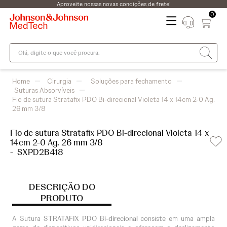
Aproveite nossas novas condições de frete!
0
Olá, digite o que você procura.
Cirurgia
Soluções para fechamento
Suturas Absorvíveis
Fio de sutura Stratafix PDO Bi-direcional Violeta 14 x 14cm 2-0 Ag.
26 mm 3/8
Fio de sutura Stratafix PDO Bi-direcional Violeta 14 x
14cm 2-0 Ag. 26 mm 3/8
-
SXPD2B418
DESCRIÇÃO DO
PRODUTO
A Sutura
STRATAFIX PDO Bi-direcional
consiste em uma ampla