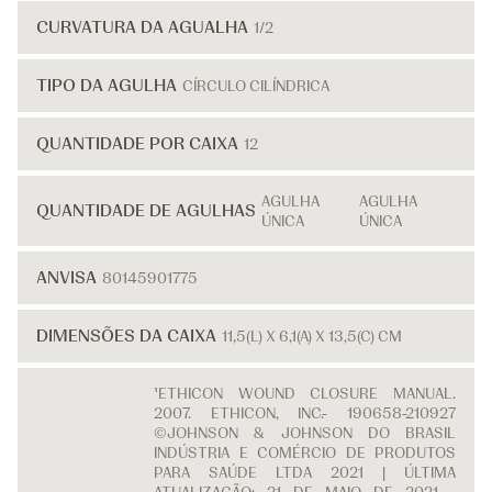
CURVATURA DA AGUALHA
1/2
TIPO DA AGULHA
CÍRCULO CILÍNDRICA
QUANTIDADE POR CAIXA
12
AGULHA
AGULHA
QUANTIDADE DE AGULHAS
ÚNICA
ÚNICA
ANVISA
80145901775
DIMENSÕES DA CAIXA
11,5(L) X 6,1(A) X 13,5(C) CM
¹ETHICON WOUND CLOSURE MANUAL.
2007. ETHICON, INC.- 190658-210927
©JOHNSON & JOHNSON DO BRASIL
INDÚSTRIA E COMÉRCIO DE PRODUTOS
PARA SAÚDE LTDA 2021 | ÚLTIMA