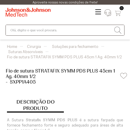
Aproveite nossas novas condições de frete!
0
Olá, digite o que você procura.
Cirurgia
Soluções para fechamento
Suturas Absorvíveis
Fio de sutura STRATAFIX SYMM PDS PLUS 45cm 1 Ag. 40mm 1/2
Fio de sutura STRATAFIX SYMM PDS PLUS 45cm 1
Ag. 40mm 1/2
-
SXPP1A405
DESCRIÇÃO DO
PRODUTO
A Sutura
Stratafix SYMM PDS PLUS
é a sutura farpada que
fornece fechamento forte e seguro adequado para áreas de alta