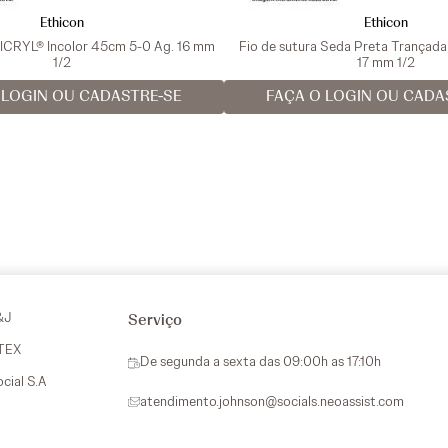
Ethicon
Ethicon
VICRYL® Incolor 45cm 5-0 Ag. 16 mm
Fio de sutura Seda Preta Trançad
1/2
17 mm 1/2
 LOGIN OU CADASTRE-SE
FAÇA O LOGIN OU CADA
&J
Serviço
VTEX
De segunda a sexta das 09:00h as 17:10h
ocial S.A
atendimento.johnson@socials.neoassist.com