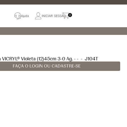
0
Ajuda
INICIAR SESSÃO
a VICRYL® Violeta (12)45cm 3-0 Ag. - -
-
J104T
FAÇA O LOGIN OU CADASTRE-SE