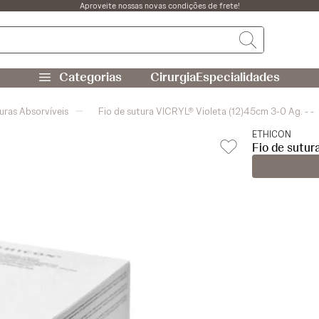
Aproveite nossas novas condições de frete!
Cirurgia
Especialidades
uras Absorvíveis
Fio de sutura VICRYL® Violeta (12)45cm 3-0 Ag. - -
ETHICON
Fio de sutur