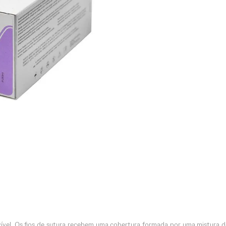
orvível. Os fios de sutura recebem uma cobertura formada por uma mistura d