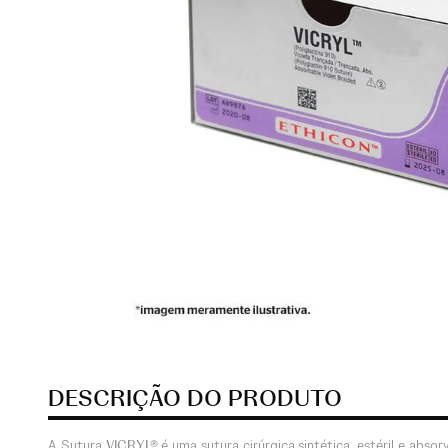
DESCRIÇÃO DO PRODUTO
A Sutura
VICRYL®
é uma sutura cirúrgica sintética, estéril e abs