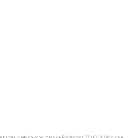
e partes iguais do copolímero de Poliglactina 370 (30% Glicolida e