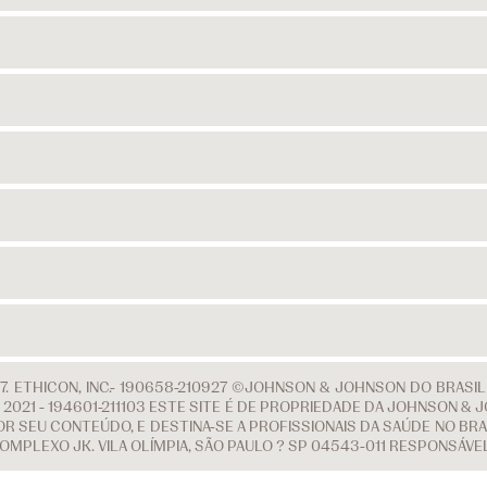
. ETHICON, INC.- 190658-210927 ©JOHNSON & JOHNSON DO BRASI
 DE 2021 - 194601-211103 ESTE SITE É DE PROPRIEDADE DA JOHNSON
R SEU CONTEÚDO, E DESTINA-SE A PROFISSIONAIS DA SAÚDE NO BRAS
COMPLEXO JK. VILA OLÍMPIA, SÃO PAULO ? SP 04543-011 RESPONSÁV