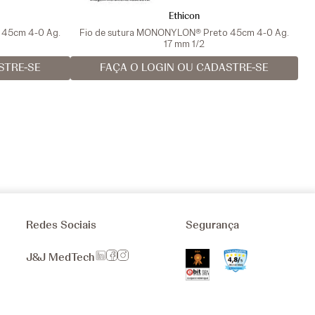
Ethicon
a 45cm 4-0 Ag.
Fio de sutura MONONYLON® Preto 45cm 4-0 Ag.
17 mm 1/2
STRE-SE
FAÇA O LOGIN OU CADASTRE-SE
Redes Sociais
Segurança
J&J MedTech