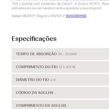
70% L-lactida) com Estearato de Cálcio.1 A Sutura VICRYL Reves
indicada para uso em tecidos cardiovasculares e neurológicos¹.
Sutura VICRYL®
| Registro ANVISA nº
80145901193
Especificações
TEMPO DE ABSORÇÃO
56 - 70 DIAS
COMPRIMENTO DO FIO
12 X 45CM
DIÂMETRO DO FIO
3-0
CÓDIGO DA AGULHA
-
COMPRIMENTO DA AGULHA
-