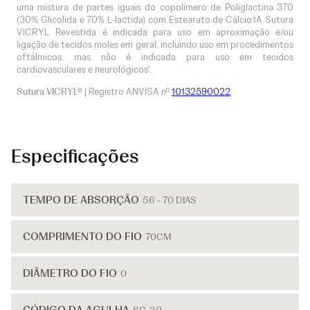
uma mistura de partes iguais do copolímero de Poliglactina 370
(30% Glicolida e 70% L-lactida) com Estearato de Cálcio.1A Sutura
VICRYL Revestida é indicada para uso em aproximação e/ou
ligação de tecidos moles em geral, incluindo uso em procedimentos
oftálmicos, mas não é indicada para uso em tecidos
cardiovasculares e neurológicos¹.
Sutura VICRYL®
| Registro ANVISA nº
10132590022
Especificações
TEMPO DE ABSORÇÃO
56 - 70 DIAS
COMPRIMENTO DO FIO
70CM
DIÂMETRO DO FIO
0
CÓDIGO DA AGULHA