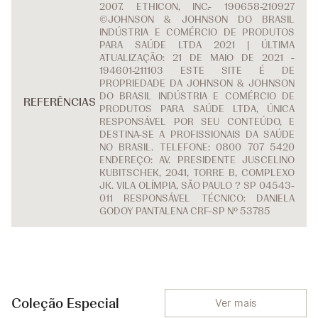
2007. ETHICON, INC.- 190658-210927
©JOHNSON & JOHNSON DO BRASIL
INDÚSTRIA E COMÉRCIO DE PRODUTOS
PARA SAÚDE LTDA 2021 | ÚLTIMA
ATUALIZAÇÃO: 21 DE MAIO DE 2021 -
194601-211103 ESTE SITE É DE
PROPRIEDADE DA JOHNSON & JOHNSON
DO BRASIL INDÚSTRIA E COMÉRCIO DE
REFERÊNCIAS
PRODUTOS PARA SAÚDE LTDA, ÚNICA
RESPONSÁVEL POR SEU CONTEÚDO, E
DESTINA-SE A PROFISSIONAIS DA SAÚDE
NO BRASIL. TELEFONE: 0800 707 5420
ENDEREÇO: AV. PRESIDENTE JUSCELINO
KUBITSCHEK, 2041, TORRE B, COMPLEXO
JK. VILA OLÍMPIA, SÃO PAULO ? SP 04543-
011 RESPONSÁVEL TÉCNICO: DANIELA
GODOY PANTALENA CRF-SP Nº 53785
Coleção Especial
Ver mais