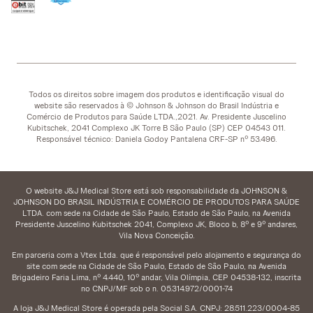
Todos os direitos sobre imagem dos produtos e identificação visual do
website são reservados à © Johnson & Johnson do Brasil Indústria e
Comércio de Produtos para Saúde LTDA.,2021. Av. Presidente Juscelino
Kubitschek, 2041 Complexo JK Torre B São Paulo (SP) CEP 04543 011.
Responsável técnico: Daniela Godoy Pantalena CRF-SP nº 53.496.
O website J&J Medical Store está sob responsabilidade da JOHNSON &
JOHNSON DO BRASIL INDÚSTRIA E COMÉRCIO DE PRODUTOS PARA SAÚDE
LTDA. com sede na Cidade de São Paulo, Estado de São Paulo, na Avenida
Presidente Juscelino Kubitschek 2041, Complexo JK, Bloco b, 8º e 9º andares,
Vila Nova Conceição.
Em parceria com a Vtex Ltda. que é responsável pelo alojamento e segurança do
site com sede na Cidade de São Paulo, Estado de São Paulo, na Avenida
Brigadeiro Faria Lima, nº 4.440, 10º andar, Vila Olímpia, CEP 04538-132, inscrita
no CNPJ/MF sob o n. 05.314.972/0001-74
A loja J&J Medical Store é operada pela Social S.A. CNPJ: 28.511.223/0004-85