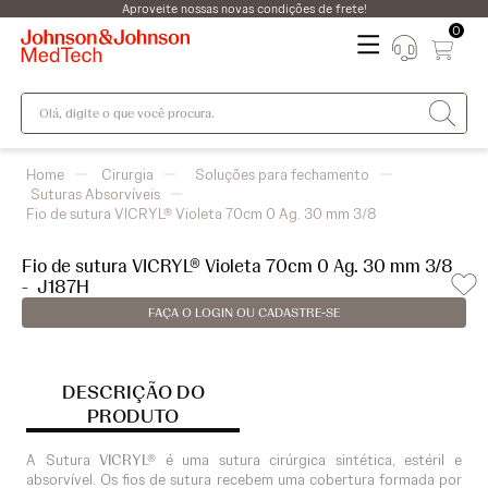
Aproveite nossas novas condições de frete!
0
Olá, digite o que você procura.
Cirurgia
Soluções para fechamento
Suturas Absorvíveis
Fio de sutura VICRYL® Violeta 70cm 0 Ag. 30 mm 3/8
Fio de sutura VICRYL® Violeta 70cm 0 Ag. 30 mm 3/8
-
J187H
FAÇA O LOGIN OU CADASTRE-SE
DESCRIÇÃO DO
PRODUTO
A Sutura
VICRYL®
é uma sutura cirúrgica sintética, estéril e
absorvível. Os fios de sutura recebem uma cobertura formada por