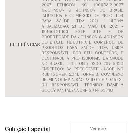
2007. ETHICON, INC.- 190658-210927
©JOHNSON & JOHNSON DO BRASIL
INDÚSTRIA E COMÉRCIO DE PRODUTOS
PARA SAÚDE LTDA 2021 | ÚLTIMA
ATUALIZAÇÃO: 21 DE MAIO DE 2021 -
194601-211103 ESTE SITE É DE
PROPRIEDADE DA JOHNSON & JOHNSON
DO BRASIL INDÚSTRIA E COMÉRCIO DE
REFERÊNCIAS
PRODUTOS PARA SAÚDE LTDA, ÚNICA
RESPONSÁVEL POR SEU CONTEÚDO, E
DESTINA-SE A PROFISSIONAIS DA SAÚDE
NO BRASIL. TELEFONE: 0800 707 5420
ENDEREÇO: AV. PRESIDENTE JUSCELINO
KUBITSCHEK, 2041, TORRE B, COMPLEXO
JK. VILA OLÍMPIA, SÃO PAULO ? SP 04543-
011 RESPONSÁVEL TÉCNICO: DANIELA
GODOY PANTALENA CRF-SP Nº 53748
Coleção Especial
Ver mais