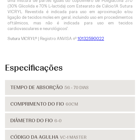
uma mistura de partes iguais do copolímero de Poliglactina 370
(30% Glicolida e 70% L-lactida) com Estearato de Cálcio.1A Sutura
VICRYL Revestida é indicada para uso em aproximação e/ou
ligação de tecidos moles em geral, incluindo uso em procedimentos
oftálmicos, mas não é indicada para uso em tecidos
cardiovasculares e neurológicos¹.
Sutura VICRYL®
| Registro ANVISA nº
10132590022
Especificações
TEMPO DE ABSORÇÃO
56 - 70 DIAS
COMPRIMENTO DO FIO
60CM
DIÂMETRO DO FIO
6-0
CÓDIGO DA AGULHA
VC-1 MASTER