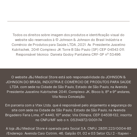
Todos os direitos sobre imagem dos produtos e identificação visual do
website são reservados à © Johnson & Johnson do Brasil Indústria e
Comércio de Produtos para Saúde LTDA.,2021. Av. Presidente Juscelino
Kubitschek, 2041 Complexo JK Torre B São Paulo (SP) CEP 04543 011.
Responsável técnico: Daniela Godoy Pantalena CRF-SP nº 53.496.
O website J&J Medical Store está sob responsabilidade da JOHNSON &
JOHNSON DO BRASIL INDÚSTRIA E COMÉRCIO DE PRODUTOS PARA SAÚDE
LTDA. com sede na Cidade de São Paulo, Estado de São Paulo, na Avenida
Presidente Juscelino Kubitschek 2041, Complexo JK, Bloco b, 8º e 9º andares,
Vila Nova Conceição.
Em parceria com a Vtex Ltda. que é responsável pelo alojamento e segurança do
site com sede na Cidade de São Paulo, Estado de São Paulo, na Avenida
Brigadeiro Faria Lima, nº 4.440, 10º andar, Vila Olímpia, CEP 04538-132, inscrita
no CNPJ/MF sob o n. 05.314.972/0001-74
A loja J&J Medical Store é operada pela Social S.A. CNPJ: 28.511.223/0004-85
/Endereço: Avenida Caio Cotrim, 46, Galpão 01, 02 e 03 Setor CLI 2 - Itapevi -