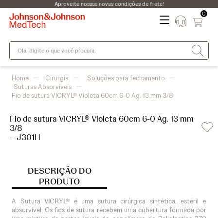
Aproveite nossas novas condições de frete!
0
Olá, digite o que você procura.
Cirurgia
Soluções para fechamento
Suturas Absorvíveis
Fio de sutura VICRYL® Violeta 60cm 6-0 Ag. 13 mm 3/8
Fio de sutura VICRYL® Violeta 60cm 6-0 Ag. 13 mm
3/8
-
J301H
DESCRIÇÃO DO
PRODUTO
A Sutura
VICRYL®
é uma sutura cirúrgica sintética, estéril e
absorvível. Os fios de sutura recebem uma cobertura formada por