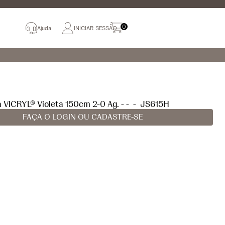
0
Ajuda
INICIAR SESSÃO
a VICRYL® Violeta 150cm 2-0 Ag. - -
-
JS615H
FAÇA O LOGIN OU CADASTRE-SE