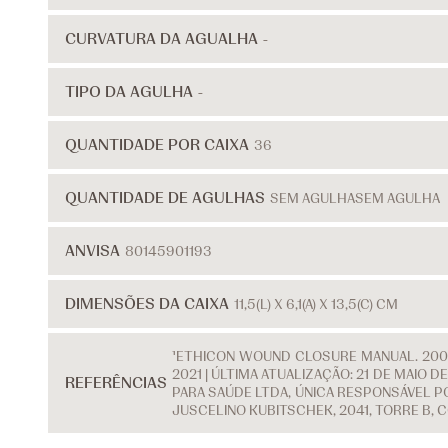
CURVATURA DA AGUALHA
-
TIPO DA AGULHA
-
QUANTIDADE POR CAIXA
36
QUANTIDADE DE AGULHAS
SEM AGULHA
SEM AGULHA
ANVISA
80145901193
DIMENSÕES DA CAIXA
11,5(L) X 6,1(A) X 13,5(C) CM
¹ETHICON WOUND CLOSURE MANUAL. 2007
2021 | ÚLTIMA ATUALIZAÇÃO: 21 DE MAIO
REFERÊNCIAS
PARA SAÚDE LTDA, ÚNICA RESPONSÁVEL PO
JUSCELINO KUBITSCHEK, 2041, TORRE B, 