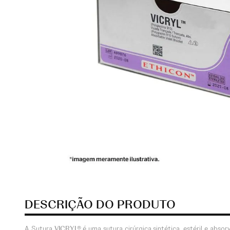
DESCRIÇÃO DO PRODUTO
A Sutura
VICRYL®
é uma sutura cirúrgica sintética, estéril e abs