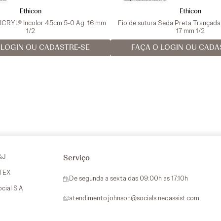
Ethicon
Ethicon
VICRYL® Incolor 45cm 5-0 Ag. 16 mm
Fio de sutura Seda Preta Trançad
1/2
17 mm 1/2
 LOGIN OU CADASTRE-SE
FAÇA O LOGIN OU CADA
&J
Serviço
VTEX
De segunda a sexta das 09:00h as 17:10h
ocial S.A
atendimento.johnson@socials.neoassist.com