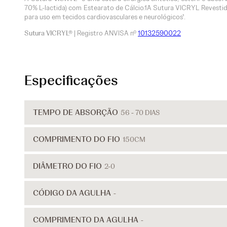
70% L-lactida) com Estearato de Cálcio.1A Sutura VICRYL Revestid
para uso em tecidos cardiovasculares e neurológicos¹.
Sutura VICRYL®
| Registro ANVISA nº
10132590022
Especificações
TEMPO DE ABSORÇÃO
56 - 70 DIAS
COMPRIMENTO DO FIO
150CM
DIÂMETRO DO FIO
2-0
CÓDIGO DA AGULHA
-
COMPRIMENTO DA AGULHA
-