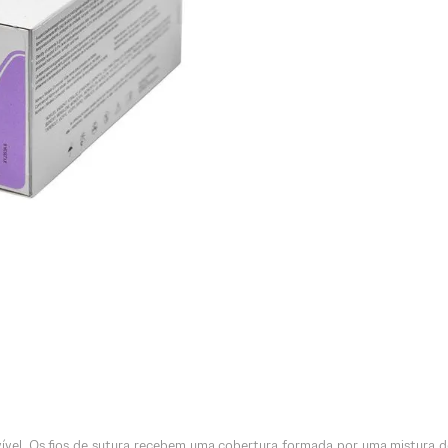
orvível. Os fios de sutura recebem uma cobertura formada por uma mistura d