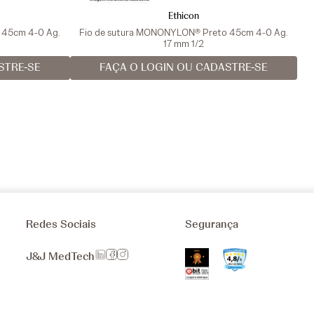
Ethicon
a 45cm 4-0 Ag.
Fio de sutura MONONYLON® Preto 45cm 4-0 Ag.
17 mm 1/2
STRE-SE
FAÇA O LOGIN OU CADASTRE-SE
Redes Sociais
Segurança
J&J MedTech