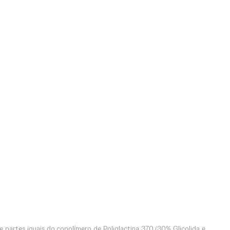
e partes iguais do copolímero de Poliglactina 370 (30% Glicolida e