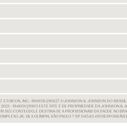
. ETHICON, INC.- 190658-210927 ©JOHNSON & JOHNSON DO BRASI
 DE 2021 - 194601-211103 ESTE SITE É DE PROPRIEDADE DA JOHNSON
R SEU CONTEÚDO, E DESTINA-SE A PROFISSIONAIS DA SAÚDE NO BRAS
COMPLEXO JK. VILA OLÍMPIA, SÃO PAULO ? SP 04543-011 RESPONSÁV