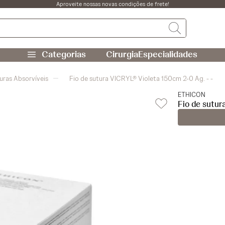
Aproveite nossas novas condições de frete!
Cirurgia
Especialidades
uras Absorvíveis
Fio de sutura VICRYL® Violeta 150cm 2-0 Ag. - -
ETHICON
Fio de sutur