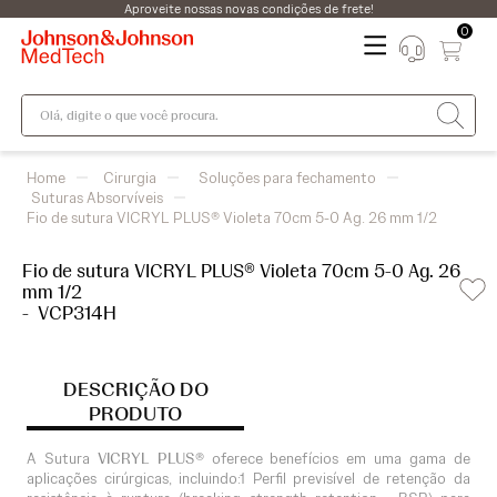
Aproveite nossas novas condições de frete!
0
Olá, digite o que você procura.
Cirurgia
Soluções para fechamento
Suturas Absorvíveis
Fio de sutura VICRYL PLUS® Violeta 70cm 5-0 Ag. 26 mm 1/2
Fio de sutura VICRYL PLUS® Violeta 70cm 5-0 Ag. 26
mm 1/2
-
VCP314H
DESCRIÇÃO DO
PRODUTO
A Sutura
VICRYL PLUS®
oferece benefícios em uma gama de
aplicações cirúrgicas, incluindo:1 Perfil previsível de retenção da