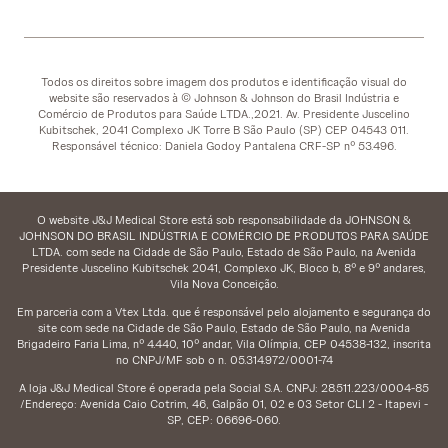
Todos os direitos sobre imagem dos produtos e identificação visual do
website são reservados à © Johnson & Johnson do Brasil Indústria e
Comércio de Produtos para Saúde LTDA.,2021. Av. Presidente Juscelino
Kubitschek, 2041 Complexo JK Torre B São Paulo (SP) CEP 04543 011.
Responsável técnico: Daniela Godoy Pantalena CRF-SP nº 53.496.
O website J&J Medical Store está sob responsabilidade da JOHNSON &
JOHNSON DO BRASIL INDÚSTRIA E COMÉRCIO DE PRODUTOS PARA SAÚDE
LTDA. com sede na Cidade de São Paulo, Estado de São Paulo, na Avenida
Presidente Juscelino Kubitschek 2041, Complexo JK, Bloco b, 8º e 9º andares,
Vila Nova Conceição.
Em parceria com a Vtex Ltda. que é responsável pelo alojamento e segurança do
site com sede na Cidade de São Paulo, Estado de São Paulo, na Avenida
Brigadeiro Faria Lima, nº 4.440, 10º andar, Vila Olímpia, CEP 04538-132, inscrita
no CNPJ/MF sob o n. 05.314.972/0001-74
A loja J&J Medical Store é operada pela Social S.A. CNPJ: 28.511.223/0004-85
/Endereço: Avenida Caio Cotrim, 46, Galpão 01, 02 e 03 Setor CLI 2 - Itapevi -
SP, CEP: 06696-060.