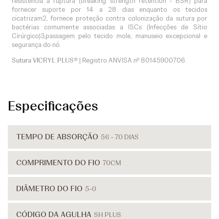
resistência à ruptura (breaking strength retention - BSR) para
fornecer suporte por 14 a 28 dias enquanto os tecidos
cicatrizam2, fornece proteção contra colonização da sutura por
bactérias comumente associadas a ISCs (Infecções de Sítio
Cirúrgico)3,passagem pelo tecido mole, manuseio excepcional e
segurança do nó.
Sutura VICRYL PLUS®
| Registro ANVISA nº
80145900706
Especificações
TEMPO DE ABSORÇÃO
56 - 70 DIAS
COMPRIMENTO DO FIO
70CM
DIÂMETRO DO FIO
5-0
CÓDIGO DA AGULHA
SH PLUS