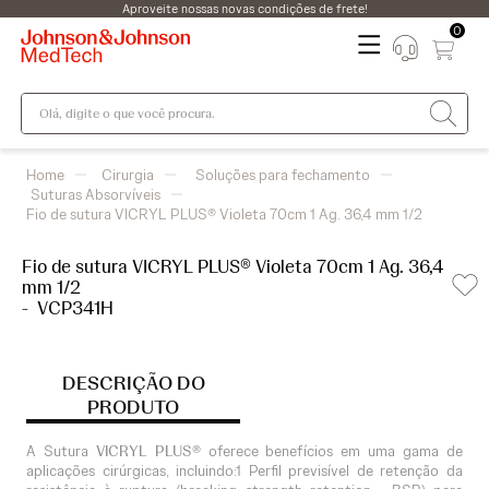
Aproveite nossas novas condições de frete!
0
Olá, digite o que você procura.
Cirurgia
Soluções para fechamento
Suturas Absorvíveis
Fio de sutura VICRYL PLUS® Violeta 70cm 1 Ag. 36,4 mm 1/2
Fio de sutura VICRYL PLUS® Violeta 70cm 1 Ag. 36,4
mm 1/2
-
VCP341H
DESCRIÇÃO DO
PRODUTO
A Sutura
VICRYL PLUS®
oferece benefícios em uma gama de
aplicações cirúrgicas, incluindo:1 Perfil previsível de retenção da