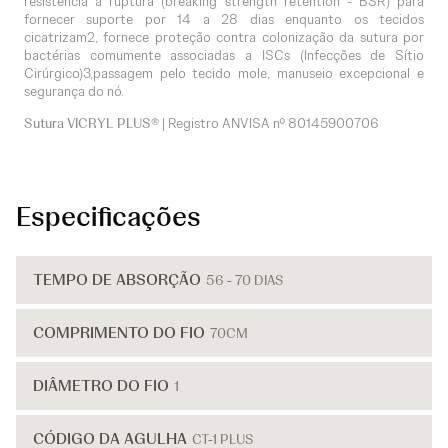
resistência à ruptura (breaking strength retention - BSR) para
fornecer suporte por 14 a 28 dias enquanto os tecidos
cicatrizam2, fornece proteção contra colonização da sutura por
bactérias comumente associadas a ISCs (Infecções de Sítio
Cirúrgico)3,passagem pelo tecido mole, manuseio excepcional e
segurança do nó.
Sutura VICRYL PLUS®
| Registro ANVISA nº
80145900706
Especificações
TEMPO DE ABSORÇÃO
56 - 70 DIAS
COMPRIMENTO DO FIO
70CM
DIÂMETRO DO FIO
1
CÓDIGO DA AGULHA
CT-1 PLUS