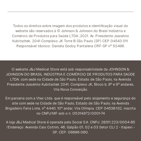
Todos os direitos sobre imagem dos produtos e identificação visual do
website são reservados à © Johnson & Johnson do Brasil Indústria e
Comércio de Produtos para Saúde LTDA.,2021. Av. Presidente Juscelino
Kubitschek, 2041 Complexo JK Torre B São Paulo (SP) CEP 04543 011.
Responsável técnico: Daniela Godoy Pantalena CRF-SP nº 53.496.
O website J&J Medical Store está sob responsabilidade da JOHNSON &
JOHNSON DO BRASIL INDÚSTRIA E COMÉRCIO DE PRODUTOS PARA SAÚDE
LTDA. com sede na Cidade de São Paulo, Estado de São Paulo, na Avenida
Presidente Juscelino Kubitschek 2041, Complexo JK, Bloco b, 8º e 9º andares,
Vila Nova Conceição.
Em parceria com a Vtex Ltda. que é responsável pelo alojamento e segurança do
site com sede na Cidade de São Paulo, Estado de São Paulo, na Avenida
Brigadeiro Faria Lima, nº 4.440, 10º andar, Vila Olímpia, CEP 04538-132, inscrita
no CNPJ/MF sob o n. 05.314.972/0001-74
A loja J&J Medical Store é operada pela Social S.A. CNPJ: 28.511.223/0004-85
/Endereço: Avenida Caio Cotrim, 46, Galpão 01, 02 e 03 Setor CLI 2 - Itapevi -
SP, CEP: 06696-060.