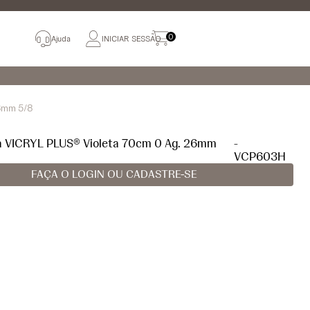
0
Ajuda
INICIAR SESSÃO
26mm 5/8
ra VICRYL PLUS® Violeta 70cm 0 Ag. 26mm
-
VCP603H
FAÇA O LOGIN OU CADASTRE-SE