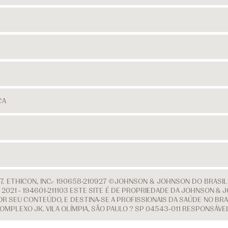
CA
. ETHICON, INC.- 190658-210927 ©JOHNSON & JOHNSON DO BRASI
 DE 2021 - 194601-211103 ESTE SITE É DE PROPRIEDADE DA JOHNSON
R SEU CONTEÚDO, E DESTINA-SE A PROFISSIONAIS DA SAÚDE NO BRAS
COMPLEXO JK. VILA OLÍMPIA, SÃO PAULO ? SP 04543-011 RESPONSÁV