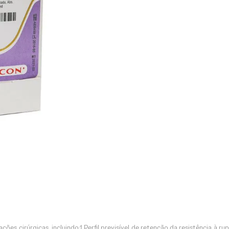
ões cirúrgicas, incluindo:1 Perfil previsível de retenção da resistência à r