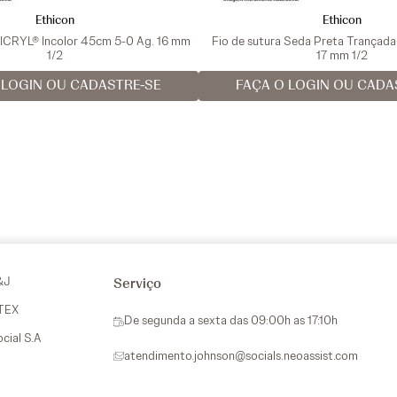
Ethicon
Ethicon
VICRYL® Incolor 45cm 5-0 Ag. 16 mm
Fio de sutura Seda Preta Trançad
1/2
17 mm 1/2
 LOGIN OU CADASTRE-SE
FAÇA O LOGIN OU CADA
&J
Serviço
VTEX
De segunda a sexta das 09:00h as 17:10h
ocial S.A
atendimento.johnson@socials.neoassist.com