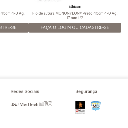
Ethicon
a 45cm 4-0 Ag.
Fio de sutura MONONYLON® Preto 45cm 4-0 Ag.
17 mm 1/2
STRE-SE
FAÇA O LOGIN OU CADASTRE-SE
Redes Sociais
Segurança
J&J MedTech