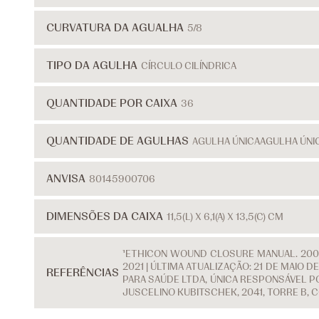
CURVATURA DA AGUALHA
5/8
TIPO DA AGULHA
CÍRCULO CILÍNDRICA
QUANTIDADE POR CAIXA
36
QUANTIDADE DE AGULHAS
AGULHA ÚNICA
AGULHA ÚNI
ANVISA
80145900706
DIMENSÕES DA CAIXA
11,5(L) X 6,1(A) X 13,5(C) CM
¹ETHICON WOUND CLOSURE MANUAL. 2007
2021 | ÚLTIMA ATUALIZAÇÃO: 21 DE MAIO
REFERÊNCIAS
PARA SAÚDE LTDA, ÚNICA RESPONSÁVEL PO
JUSCELINO KUBITSCHEK, 2041, TORRE B, 