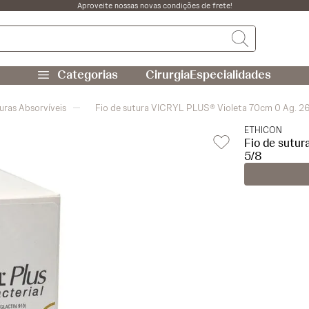
Aproveite nossas novas condições de frete!
Cirurgia
Especialidades
uras Absorvíveis
Fio de sutura VICRYL PLUS® Violeta 70cm 0 Ag. 
ETHICON
Fio de sutu
5/8