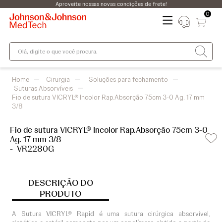
Aproveite nossas novas condições de frete!
0
Olá, digite o que você procura.
Cirurgia
Soluções para fechamento
Suturas Absorvíveis
Fio de sutura VICRYL® Incolor Rap.Absorção 75cm 3-0 Ag. 17 mm
3/8
Fio de sutura VICRYL® Incolor Rap.Absorção 75cm 3-0
Ag. 17 mm 3/8
-
VR2280G
DESCRIÇÃO DO
PRODUTO
A Sutura
VICRYL® Rapid
é uma sutura cirúrgica absorvível,