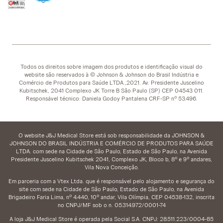
Todos os direitos sobre imagem dos produtos e identificação visual do
website são reservados à © Johnson & Johnson do Brasil Indústria e
Comércio de Produtos para Saúde LTDA.,2021. Av. Presidente Juscelino
Kubitschek, 2041 Complexo JK Torre B São Paulo (SP) CEP 04543 011.
Responsável técnico: Daniela Godoy Pantalena CRF-SP nº 53.496.
O website J&J Medical Store está sob responsabilidade da JOHNSON &
JOHNSON DO BRASIL INDÚSTRIA E COMÉRCIO DE PRODUTOS PARA SAÚDE
LTDA. com sede na Cidade de São Paulo, Estado de São Paulo, na Avenida
Presidente Juscelino Kubitschek 2041, Complexo JK, Bloco b, 8º e 9º andares,
Vila Nova Conceição.
Em parceria com a Vtex Ltda. que é responsável pelo alojamento e segurança do
site com sede na Cidade de São Paulo, Estado de São Paulo, na Avenida
Brigadeiro Faria Lima, nº 4.440, 10º andar, Vila Olímpia, CEP 04538-132, inscrita
no CNPJ/MF sob o n. 05.314.972/0001-74
A loja J&J Medical Store é operada pela Social S.A. CNPJ: 28.511.223/0004-85