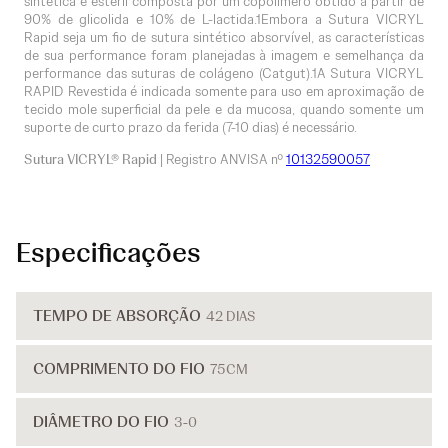
sintética e estéril composta por um copolímero obtido a partir de
90% de glicolida e 10% de L-lactida.1Embora a Sutura VICRYL
Rapid seja um fio de sutura sintético absorvível, as características
de sua performance foram planejadas à imagem e semelhança da
performance das suturas de colágeno (Catgut).1A Sutura VICRYL
RAPID Revestida é indicada somente para uso em aproximação de
tecido mole superficial da pele e da mucosa, quando somente um
suporte de curto prazo da ferida (7-10 dias) é necessário.
Sutura VICRYL® Rapid
| Registro ANVISA nº
10132590057
Especificações
TEMPO DE ABSORÇÃO
42 DIAS
COMPRIMENTO DO FIO
75CM
DIÂMETRO DO FIO
3-0