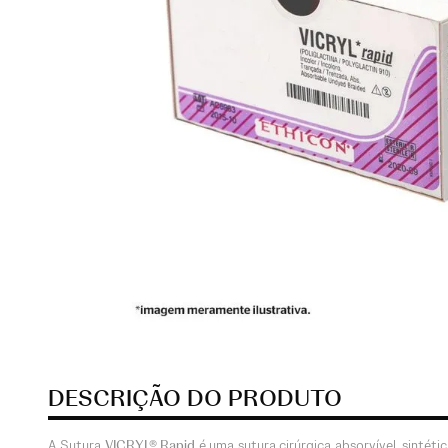
DESCRIÇÃO DO PRODUTO
A Sutura
VICRYL® Rapid
é uma sutura cirúrgica absorvível, sintét