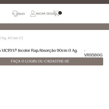
0
Ajuda
INICIAR SESSÃO
0 Ag. 40 mm 1/2
a VICRYL® Incolor Rap.Absorção 90cm 0 Ag.
-
VR9580G
FAÇA O LOGIN OU CADASTRE-SE