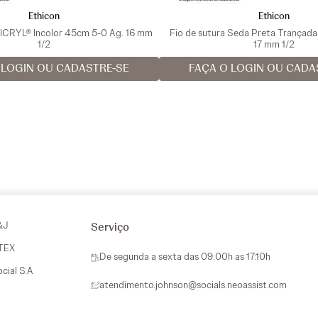
Ethicon
Ethicon
VICRYL® Incolor 45cm 5-0 Ag. 16 mm
Fio de sutura Seda Preta Trançad
1/2
17 mm 1/2
 LOGIN OU CADASTRE-SE
FAÇA O LOGIN OU CADA
&J
Serviço
VTEX
De segunda a sexta das 09:00h as 17:10h
ocial S.A
atendimento.johnson@socials.neoassist.com