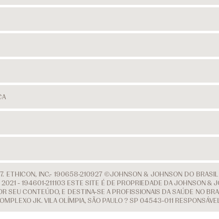
CA
. ETHICON, INC.- 190658-210927 ©JOHNSON & JOHNSON DO BRASI
 DE 2021 - 194601-211103 ESTE SITE É DE PROPRIEDADE DA JOHNSON
R SEU CONTEÚDO, E DESTINA-SE A PROFISSIONAIS DA SAÚDE NO BRAS
COMPLEXO JK. VILA OLÍMPIA, SÃO PAULO ? SP 04543-011 RESPONSÁV