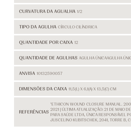
CURVATURA DA AGUALHA
1/2
TIPO DA AGULHA
CÍRCULO CILÍNDRICA
QUANTIDADE POR CAIXA
12
QUANTIDADE DE AGULHAS
AGULHA ÚNICA
AGULHA ÚNI
ANVISA
10132590057
DIMENSÕES DA CAIXA
11,5(L) X 6,1(A) X 13,5(C) CM
¹ETHICON WOUND CLOSURE MANUAL. 2007
2021 | ÚLTIMA ATUALIZAÇÃO: 21 DE MAIO
REFERÊNCIAS
PARA SAÚDE LTDA, ÚNICA RESPONSÁVEL PO
JUSCELINO KUBITSCHEK, 2041, TORRE B, 