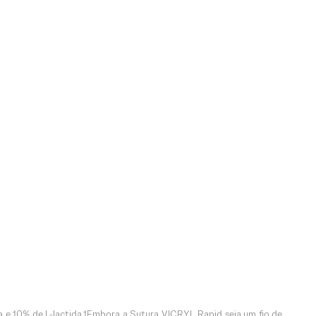
da e 10% de L-lactida.1Embora a Sutura VICRYL Rapid seja um fio de