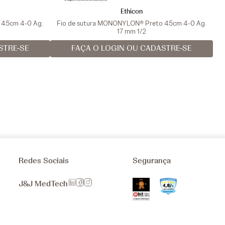
Ethicon
a 45cm 4-0 Ag.
Fio de sutura MONONYLON® Preto 45cm 4-0 Ag.
17 mm 1/2
STRE-SE
FAÇA O LOGIN OU CADASTRE-SE
Redes Sociais
Segurança
J&J MedTech