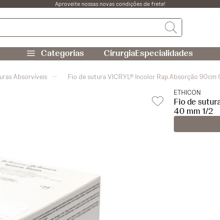
Aproveite nossas novas condições de frete!
Cirurgia
Especialidades
uras Absorvíveis
Fio de sutura VICRYL® Incolor Rap.Absorção 90cm 
ETHICON
Fio de sutur
40 mm 1/2