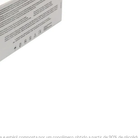
ica e estéril composta por um copolímero obtido a partir de 90% de glicoli