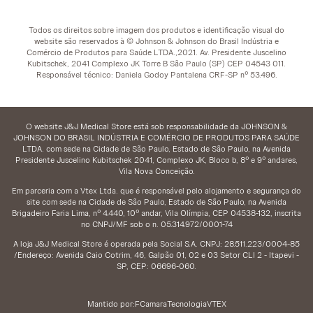
Todos os direitos sobre imagem dos produtos e identificação visual do
website são reservados à © Johnson & Johnson do Brasil Indústria e
Comércio de Produtos para Saúde LTDA.,2021. Av. Presidente Juscelino
Kubitschek, 2041 Complexo JK Torre B São Paulo (SP) CEP 04543 011.
Responsável técnico: Daniela Godoy Pantalena CRF-SP nº 53.496.
O website J&J Medical Store está sob responsabilidade da JOHNSON &
JOHNSON DO BRASIL INDÚSTRIA E COMÉRCIO DE PRODUTOS PARA SAÚDE
LTDA. com sede na Cidade de São Paulo, Estado de São Paulo, na Avenida
Presidente Juscelino Kubitschek 2041, Complexo JK, Bloco b, 8º e 9º andares,
Vila Nova Conceição.
Em parceria com a Vtex Ltda. que é responsável pelo alojamento e segurança do
site com sede na Cidade de São Paulo, Estado de São Paulo, na Avenida
Brigadeiro Faria Lima, nº 4.440, 10º andar, Vila Olímpia, CEP 04538-132, inscrita
no CNPJ/MF sob o n. 05.314.972/0001-74
A loja J&J Medical Store é operada pela Social S.A. CNPJ: 28.511.223/0004-85
/Endereço: Avenida Caio Cotrim, 46, Galpão 01, 02 e 03 Setor CLI 2 - Itapevi -
SP, CEP: 06696-060.
Mantido por:
FCamara
Tecnologia
VTEX