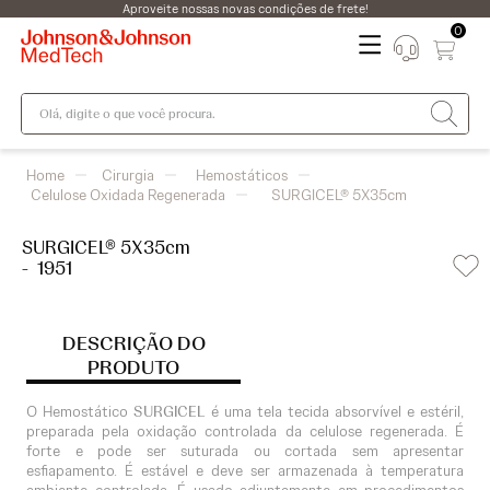
Aproveite nossas novas condições de frete!
0
Olá, digite o que você procura.
Cirurgia
Hemostáticos
Celulose Oxidada Regenerada
SURGICEL® 5X35cm
SURGICEL® 5X35cm
-
1951
DESCRIÇÃO DO
PRODUTO
O Hemostático
SURGICEL
é uma tela tecida absorvível e estéril,
preparada pela oxidação controlada da celulose regenerada. É
forte e pode ser suturada ou cortada sem apresentar
esfiapamento. É estável e deve ser armazenada à temperatura