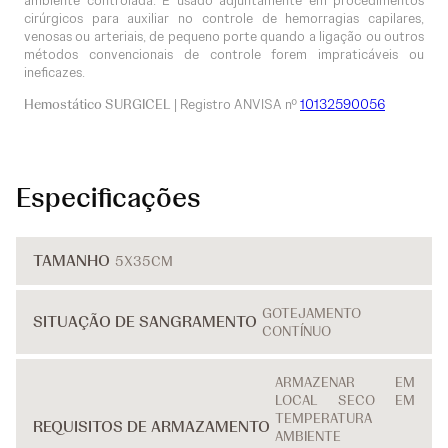
ambiente controlada. É usado adjuntamente em procedimentos
cirúrgicos para auxiliar no controle de hemorragias capilares,
venosas ou arteriais, de pequeno porte quando a ligação ou outros
métodos convencionais de controle forem impraticáveis ou
ineficazes.
Hemostático SURGICEL
| Registro ANVISA nº
10132590056
Especificações
TAMANHO
5X35CM
GOTEJAMENTO
SITUAÇÃO DE SANGRAMENTO
CONTÍNUO
ARMAZENAR EM
LOCAL SECO EM
TEMPERATURA
REQUISITOS DE ARMAZAMENTO
AMBIENTE